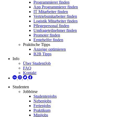
Programmierer finden
App Programmierer finden
IT Mitarbeiter finden
Vertriebsmitarbeiter finden
Logistik Mitarbeiter finden
Pflegepersonal finden
Umfrageteilnehmer finden
Promoter finden
Erntehelfer finden
Praktische Tipps
Anzeige optimieren
B2B Tipps
Info
Über StudentJob
FAQ
Kontakt
Studenten
Jobbörse
Studentenjobs
Nebenjobs
Ferienjobs
Praktikum
Minijobs