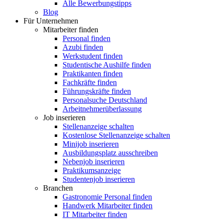
Alle Bewerbungstipps
Blog
Für Unternehmen
Mitarbeiter finden
Personal finden
Azubi finden
Werkstudent finden
Studentische Aushilfe finden
Praktikanten finden
Fachkräfte finden
Führungskräfte finden
Personalsuche Deutschland
Arbeitnehmerüberlassung
Job inserieren
Stellenanzeige schalten
Kostenlose Stellenanzeige schalten
Minijob inserieren
Ausbildungsplatz ausschreiben
Nebenjob inserieren
Praktikumsanzeige
Studentenjob inserieren
Branchen
Gastronomie Personal finden
Handwerk Mitarbeiter finden
IT Mitarbeiter finden