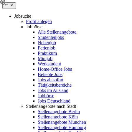
Jobsuche
Profil anlegen
Jobbörse
Alle Stellenangebote
Studentenjobs
Nebenjob
Ferienjob
Praktikum
Minijob
Werkstudent
Home-Office Jobs
Beliebte Jobs
Jobs ab sofort
Tätigkeitsbereiche
Jobs im Ausland
Jobbörse
Jobs Deutschland
Stellenangebote nach Stadt
Stellenangebote Berlin
Stellenangebote Köln
Stellenangebote München
Stellenangebote Hamburg