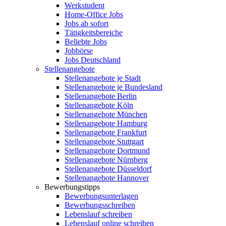
Werkstudent
Home-Office Jobs
Jobs ab sofort
Tätigkeitsbereiche
Beliebte Jobs
Jobbörse
Jobs Deutschland
Stellenangebote
Stellenangebote je Stadt
Stellenangebote je Bundesland
Stellenangebote Berlin
Stellenangebote Köln
Stellenangebote München
Stellenangebote Hamburg
Stellenangebote Frankfurt
Stellenangebote Stuttgart
Stellenangebote Dortmund
Stellenangebote Nürnberg
Stellenangebote Düsseldorf
Stellenangebote Hannover
Bewerbungstipps
Bewerbungsunterlagen
Bewerbungsschreiben
Lebenslauf schreiben
Lebenslauf online schreiben