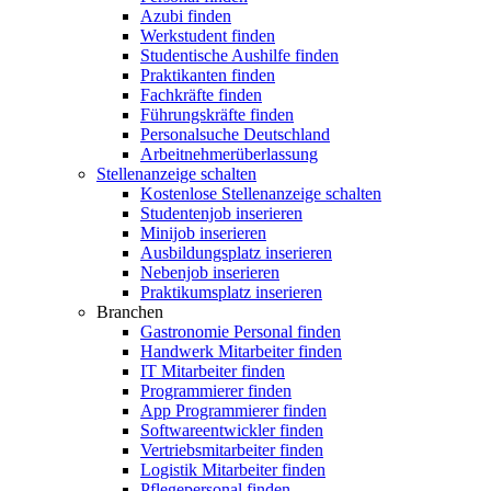
Azubi finden
Werkstudent finden
Studentische Aushilfe finden
Praktikanten finden
Fachkräfte finden
Führungskräfte finden
Personalsuche Deutschland
Arbeitnehmerüberlassung
Stellenanzeige schalten
Kostenlose Stellenanzeige schalten
Studentenjob inserieren
Minijob inserieren
Ausbildungsplatz inserieren
Nebenjob inserieren
Praktikumsplatz inserieren
Branchen
Gastronomie Personal finden
Handwerk Mitarbeiter finden
IT Mitarbeiter finden
Programmierer finden
App Programmierer finden
Softwareentwickler finden
Vertriebsmitarbeiter finden
Logistik Mitarbeiter finden
Pflegepersonal finden