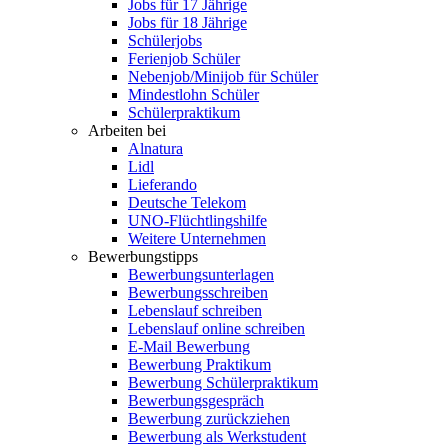
Jobs für 17 Jährige
Jobs für 18 Jährige
Schülerjobs
Ferienjob Schüler
Nebenjob/Minijob für Schüler
Mindestlohn Schüler
Schülerpraktikum
Arbeiten bei
Alnatura
Lidl
Lieferando
Deutsche Telekom
UNO-Flüchtlingshilfe
Weitere Unternehmen
Bewerbungstipps
Bewerbungsunterlagen
Bewerbungsschreiben
Lebenslauf schreiben
Lebenslauf online schreiben
E-Mail Bewerbung
Bewerbung Praktikum
Bewerbung Schülerpraktikum
Bewerbungsgespräch
Bewerbung zurückziehen
Bewerbung als Werkstudent