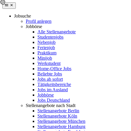
Jobsuche
Profil anlegen
Jobbörse
Alle Stellenangebote
Studentenjobs
Nebenjob
Ferienjob
Praktikum
Minijob
Werkstudent
Home-Office Jobs
Beliebte Jobs
Jobs ab sofort
Tätigkeitsbereiche
Jobs im Ausland
Jobbörse
Jobs Deutschland
Stellenangebote nach Stadt
Stellenangebote Berlin
Stellenangebote Köln
Stellenangebote München
Stellenangebote Hamburg