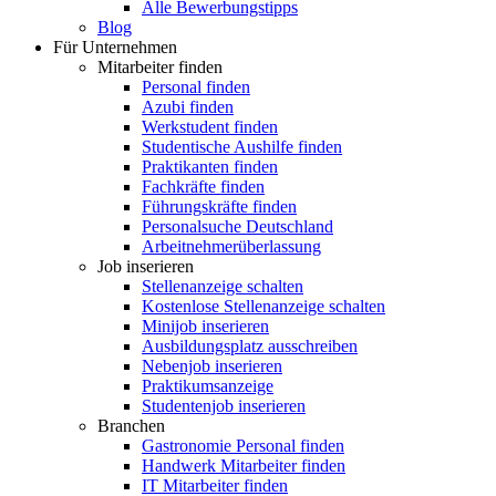
Alle Bewerbungstipps
Blog
Für Unternehmen
Mitarbeiter finden
Personal finden
Azubi finden
Werkstudent finden
Studentische Aushilfe finden
Praktikanten finden
Fachkräfte finden
Führungskräfte finden
Personalsuche Deutschland
Arbeitnehmerüberlassung
Job inserieren
Stellenanzeige schalten
Kostenlose Stellenanzeige schalten
Minijob inserieren
Ausbildungsplatz ausschreiben
Nebenjob inserieren
Praktikumsanzeige
Studentenjob inserieren
Branchen
Gastronomie Personal finden
Handwerk Mitarbeiter finden
IT Mitarbeiter finden