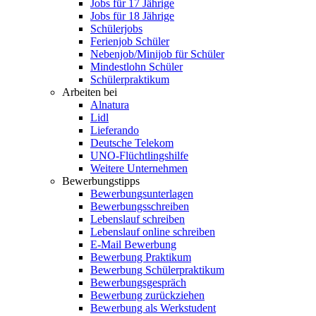
Jobs für 17 Jährige
Jobs für 18 Jährige
Schülerjobs
Ferienjob Schüler
Nebenjob/Minijob für Schüler
Mindestlohn Schüler
Schülerpraktikum
Arbeiten bei
Alnatura
Lidl
Lieferando
Deutsche Telekom
UNO-Flüchtlingshilfe
Weitere Unternehmen
Bewerbungstipps
Bewerbungsunterlagen
Bewerbungsschreiben
Lebenslauf schreiben
Lebenslauf online schreiben
E-Mail Bewerbung
Bewerbung Praktikum
Bewerbung Schülerpraktikum
Bewerbungsgespräch
Bewerbung zurückziehen
Bewerbung als Werkstudent