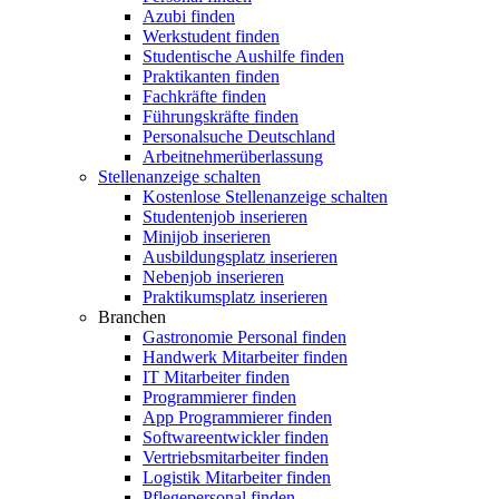
Azubi finden
Werkstudent finden
Studentische Aushilfe finden
Praktikanten finden
Fachkräfte finden
Führungskräfte finden
Personalsuche Deutschland
Arbeitnehmerüberlassung
Stellenanzeige schalten
Kostenlose Stellenanzeige schalten
Studentenjob inserieren
Minijob inserieren
Ausbildungsplatz inserieren
Nebenjob inserieren
Praktikumsplatz inserieren
Branchen
Gastronomie Personal finden
Handwerk Mitarbeiter finden
IT Mitarbeiter finden
Programmierer finden
App Programmierer finden
Softwareentwickler finden
Vertriebsmitarbeiter finden
Logistik Mitarbeiter finden
Pflegepersonal finden