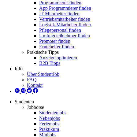
Programmierer finden
App Programmierer finden
IT Mitarbeiter finden
Vertriebsmitarbeiter finden
Logistik Mitarbeiter finden
Pflegepersonal finden
Umfrageteilnehmer finden
Promoter finden
Erntehelfer finden
Praktische Tipps
Anzeige optimieren
B2B Tipps
Info
Über StudentJob
FAQ
Kontakt
Studenten
Jobbörse
Studentenjobs
Nebenjobs
Ferienjobs
Praktikum
Minijobs