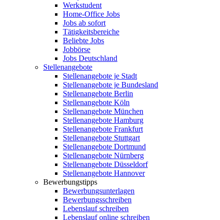
Werkstudent
Home-Office Jobs
Jobs ab sofort
Tätigkeitsbereiche
Beliebte Jobs
Jobbörse
Jobs Deutschland
Stellenangebote
Stellenangebote je Stadt
Stellenangebote je Bundesland
Stellenangebote Berlin
Stellenangebote Köln
Stellenangebote München
Stellenangebote Hamburg
Stellenangebote Frankfurt
Stellenangebote Stuttgart
Stellenangebote Dortmund
Stellenangebote Nürnberg
Stellenangebote Düsseldorf
Stellenangebote Hannover
Bewerbungstipps
Bewerbungsunterlagen
Bewerbungsschreiben
Lebenslauf schreiben
Lebenslauf online schreiben