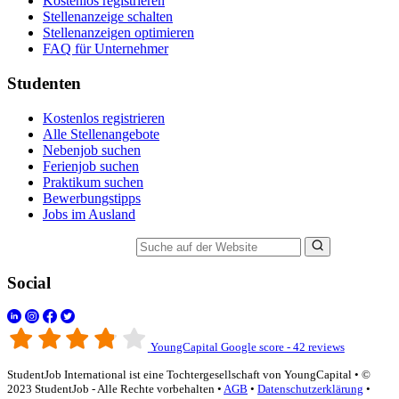
Kostenlos registrieren
Stellenanzeige schalten
Stellenanzeigen optimieren
FAQ für Unternehmer
Studenten
Kostenlos registrieren
Alle Stellenangebote
Nebenjob suchen
Ferienjob suchen
Praktikum suchen
Bewerbungstipps
Jobs im Ausland
Suche auf der Website
Social
YoungCapital Google score - 42 reviews
StudentJob International ist eine Tochtergesellschaft von YoungCapital • ©
2023 StudentJob - Alle Rechte vorbehalten •
AGB
•
Datenschutzerklärung
•