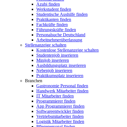
Azubi finden
Werkstudent finden
Studentische Aushilfe finden
Praktikanten finden
Fachkräfte finden
Führungskräfte finden
Personalsuche Deutschland
Arbeitnehmerüberlassung
Stellenanzeige schalten
Kostenlose Stellenanzeige schalten
Studentenjob inserieren
Minijob inserieren
Ausbildungsplatz inserieren
Nebenjob inserieren
Praktikumsplatz inserieren
Branchen
Gastronomie Personal finden
Handwerk Mitarbeiter finden
IT Mitarbeiter finden
Programmierer finden
App Programmierer finden
Softwareentwickler finden
Vertriebsmitarbeiter finden
Logistik Mitarbeiter finden
Pflegepersonal finden