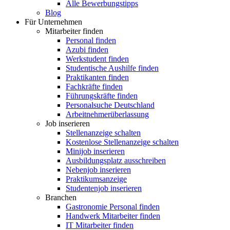
Alle Bewerbungstipps
Blog
Für Unternehmen
Mitarbeiter finden
Personal finden
Azubi finden
Werkstudent finden
Studentische Aushilfe finden
Praktikanten finden
Fachkräfte finden
Führungskräfte finden
Personalsuche Deutschland
Arbeitnehmerüberlassung
Job inserieren
Stellenanzeige schalten
Kostenlose Stellenanzeige schalten
Minijob inserieren
Ausbildungsplatz ausschreiben
Nebenjob inserieren
Praktikumsanzeige
Studentenjob inserieren
Branchen
Gastronomie Personal finden
Handwerk Mitarbeiter finden
IT Mitarbeiter finden