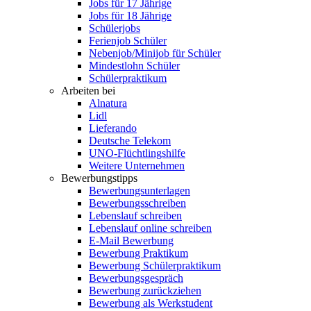
Jobs für 17 Jährige
Jobs für 18 Jährige
Schülerjobs
Ferienjob Schüler
Nebenjob/Minijob für Schüler
Mindestlohn Schüler
Schülerpraktikum
Arbeiten bei
Alnatura
Lidl
Lieferando
Deutsche Telekom
UNO-Flüchtlingshilfe
Weitere Unternehmen
Bewerbungstipps
Bewerbungsunterlagen
Bewerbungsschreiben
Lebenslauf schreiben
Lebenslauf online schreiben
E-Mail Bewerbung
Bewerbung Praktikum
Bewerbung Schülerpraktikum
Bewerbungsgespräch
Bewerbung zurückziehen
Bewerbung als Werkstudent