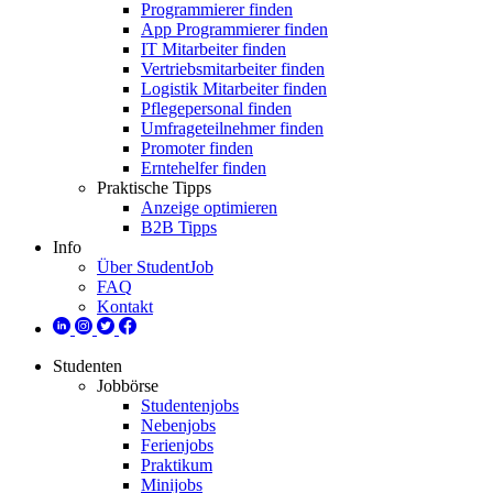
Programmierer finden
App Programmierer finden
IT Mitarbeiter finden
Vertriebsmitarbeiter finden
Logistik Mitarbeiter finden
Pflegepersonal finden
Umfrageteilnehmer finden
Promoter finden
Erntehelfer finden
Praktische Tipps
Anzeige optimieren
B2B Tipps
Info
Über StudentJob
FAQ
Kontakt
Studenten
Jobbörse
Studentenjobs
Nebenjobs
Ferienjobs
Praktikum
Minijobs