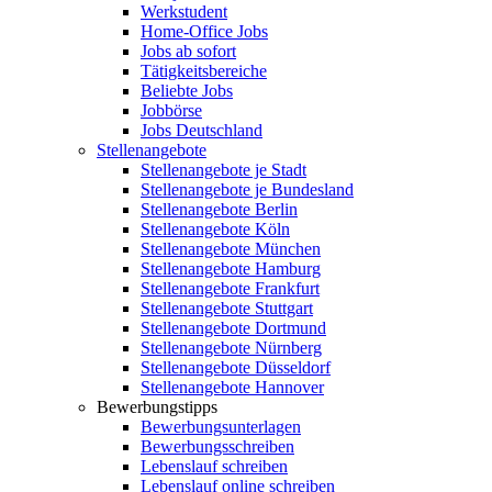
Werkstudent
Home-Office Jobs
Jobs ab sofort
Tätigkeitsbereiche
Beliebte Jobs
Jobbörse
Jobs Deutschland
Stellenangebote
Stellenangebote je Stadt
Stellenangebote je Bundesland
Stellenangebote Berlin
Stellenangebote Köln
Stellenangebote München
Stellenangebote Hamburg
Stellenangebote Frankfurt
Stellenangebote Stuttgart
Stellenangebote Dortmund
Stellenangebote Nürnberg
Stellenangebote Düsseldorf
Stellenangebote Hannover
Bewerbungstipps
Bewerbungsunterlagen
Bewerbungsschreiben
Lebenslauf schreiben
Lebenslauf online schreiben