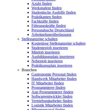
Azubi finden
Werkstudent finden
Studentische Aushilfe finden
Praktikanten finden
Fachkräfte finden
Führungskräfte finden
Personalsuche Deutschland
Arbeitnehmerüberlassung
Stellenanzeige schalten
Kostenlose Stellenanzeige schalten
Studentenjob inserieren
Minijob inserieren
Ausbildungsplatz inserieren
Nebenjob inserieren
Praktikumsplatz inserieren
Branchen
Gastronomie Personal finden
Handwerk Mitarbeiter finden
IT Mitarbeiter finden
Programmierer finden
App Programmierer finden
Softwareentwickler finden
Vertriebsmitarbeiter finden
Logistik Mitarbeiter finden
Pflegepersonal finden