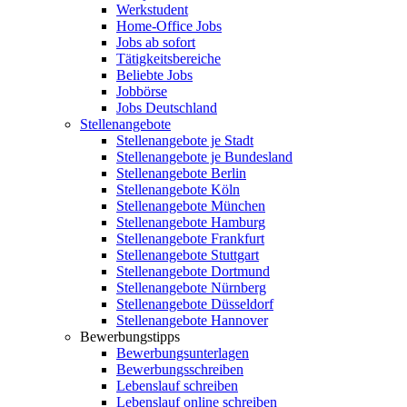
Werkstudent
Home-Office Jobs
Jobs ab sofort
Tätigkeitsbereiche
Beliebte Jobs
Jobbörse
Jobs Deutschland
Stellenangebote
Stellenangebote je Stadt
Stellenangebote je Bundesland
Stellenangebote Berlin
Stellenangebote Köln
Stellenangebote München
Stellenangebote Hamburg
Stellenangebote Frankfurt
Stellenangebote Stuttgart
Stellenangebote Dortmund
Stellenangebote Nürnberg
Stellenangebote Düsseldorf
Stellenangebote Hannover
Bewerbungstipps
Bewerbungsunterlagen
Bewerbungsschreiben
Lebenslauf schreiben
Lebenslauf online schreiben