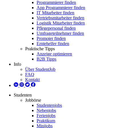
Programmierer finden
App Programmierer finden
IT Mitarbeiter finden
Vertriebsmitarbeiter finden
Logistik Mitarbeiter finden
Pflegepersonal finden
Umfrageteilnehmer finden
Promoter finden
Erntehelfer finden
Praktische Tipps
Anzeige optimieren
B2B Tipps
Info
Über StudentJob
FAQ
Kontakt
Studenten
Jobbörse
Studentenjobs
Nebenjobs
Ferienjobs
Praktikum
Minijobs