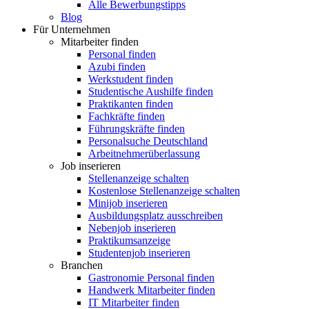
Alle Bewerbungstipps
Blog
Für Unternehmen
Mitarbeiter finden
Personal finden
Azubi finden
Werkstudent finden
Studentische Aushilfe finden
Praktikanten finden
Fachkräfte finden
Führungskräfte finden
Personalsuche Deutschland
Arbeitnehmerüberlassung
Job inserieren
Stellenanzeige schalten
Kostenlose Stellenanzeige schalten
Minijob inserieren
Ausbildungsplatz ausschreiben
Nebenjob inserieren
Praktikumsanzeige
Studentenjob inserieren
Branchen
Gastronomie Personal finden
Handwerk Mitarbeiter finden
IT Mitarbeiter finden