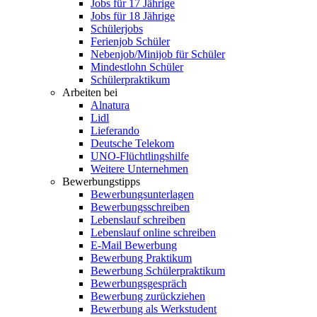
Jobs für 17 Jährige
Jobs für 18 Jährige
Schülerjobs
Ferienjob Schüler
Nebenjob/Minijob für Schüler
Mindestlohn Schüler
Schülerpraktikum
Arbeiten bei
Alnatura
Lidl
Lieferando
Deutsche Telekom
UNO-Flüchtlingshilfe
Weitere Unternehmen
Bewerbungstipps
Bewerbungsunterlagen
Bewerbungsschreiben
Lebenslauf schreiben
Lebenslauf online schreiben
E-Mail Bewerbung
Bewerbung Praktikum
Bewerbung Schülerpraktikum
Bewerbungsgespräch
Bewerbung zurückziehen
Bewerbung als Werkstudent