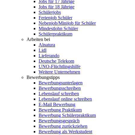
Jobs für 17 Jährige
Jobs für 18 Jährige
Schülerjobs
Ferienjob Schüler
Nebenjob/Minijob für Schüler
Mindestlohn Schüler
Schülerpraktikum
Arbeiten bei
Alnatura
Lidl
Lieferando
Deutsche Telekom
UNO-Flüchtlingshilfe
Weitere Unternehmen
Bewerbungstipps
Bewerbungsunterlagen
Bewerbungsschreiben
Lebenslauf schreiben
Lebenslauf online schreiben
E-Mail Bewerbung
Bewerbung Praktikum
Bewerbung Schülerpraktikum
Bewerbungsgespräch
Bewerbung zurückziehen
Bewerbung als Werkstudent