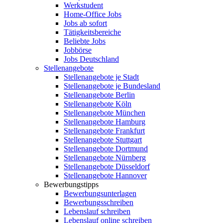
Werkstudent
Home-Office Jobs
Jobs ab sofort
Tätigkeitsbereiche
Beliebte Jobs
Jobbörse
Jobs Deutschland
Stellenangebote
Stellenangebote je Stadt
Stellenangebote je Bundesland
Stellenangebote Berlin
Stellenangebote Köln
Stellenangebote München
Stellenangebote Hamburg
Stellenangebote Frankfurt
Stellenangebote Stuttgart
Stellenangebote Dortmund
Stellenangebote Nürnberg
Stellenangebote Düsseldorf
Stellenangebote Hannover
Bewerbungstipps
Bewerbungsunterlagen
Bewerbungsschreiben
Lebenslauf schreiben
Lebenslauf online schreiben