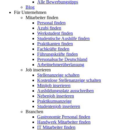
Alle Bewerbungstipps
Blog
Für Unternehmen
Mitarbeiter finden
Personal finden
Azubi finden
Werkstudent finden
Studentische Aushilfe finden
Praktikanten finden
Fachkräfte finden
Führungskräfte finden
Personalsuche Deutschland
Arbeitnehmerüberlassung
Job inserieren
Stellenanzeige schalten
Kostenlose Stellenanzeige schalten
Minijob inserieren
Ausbildungsplatz ausschreiben
Nebenjob inserieren
Praktikumsanzeige
Studentenjob inserieren
Branchen
Gastronomie Personal finden
Handwerk Mitarbeiter finden
IT Mitarbeiter finden