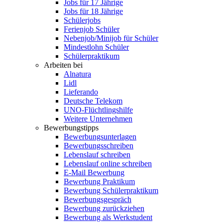
Jobs für 17 Jährige
Jobs für 18 Jährige
Schülerjobs
Ferienjob Schüler
Nebenjob/Minijob für Schüler
Mindestlohn Schüler
Schülerpraktikum
Arbeiten bei
Alnatura
Lidl
Lieferando
Deutsche Telekom
UNO-Flüchtlingshilfe
Weitere Unternehmen
Bewerbungstipps
Bewerbungsunterlagen
Bewerbungsschreiben
Lebenslauf schreiben
Lebenslauf online schreiben
E-Mail Bewerbung
Bewerbung Praktikum
Bewerbung Schülerpraktikum
Bewerbungsgespräch
Bewerbung zurückziehen
Bewerbung als Werkstudent