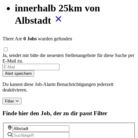
innerhalb 25km von
Albstadt
There Are
0 Jobs
wurden gefunden
Ja, sendet mir bitte die neuesten Stellenangebote für diese Suche per
E-Mail zu.
If
you
Alert speichern
are
a
Du kannst diese Job-Alarm Benachrichtigungen jederzeit
human,
deaktivieren.
ignore
this
Filter
field
Finde hier den Job, der zu dir passt
Filter