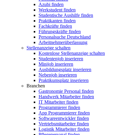
Azubi finden
Werkstudent finden
Studentische Aushilfe finden
Praktikanten finden
Fachkräfte finden
Führungskräfte finden
Personalsuche Deutschland
Arbeitnehmerüberlassung
Stellenanzeige schalten
Kostenlose Stellenanzeige schalten
Studentenjob inserieren
Minijob inserieren
Ausbildungsplatz inserieren
Nebenjob inserieren
Praktikumsplatz inserieren
Branchen
Gastronomie Personal finden
Handwerk Mitarbeiter finden
IT Mitarbeiter finden
Programmierer finden
App Programmierer finden
Softwareentwickler finden
Vertriebsmitarbeiter finden
Logistik Mitarbeiter finden
Pflegepersonal finden