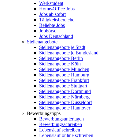
Werkstudent
Home-Office Jobs
Jobs ab sofort
Tätigkeitsbereiche
Beliebte Jobs
Jobbörse
Jobs Deutschland
Stellenangebote
Stellenangebote je Stadt
Stellenangebote je Bundesland
Stellenangebote Berlin
Stellenangebote Köln
Stellenangebote München
Stellenangebote Hamburg
Stellenangebote Frankfurt
Stellenangebote Stuttgart
Stellenangebote Dortmund
Stellenangebote Nürnberg
Stellenangebote Düsseldorf
Stellenangebote Hannover
Bewerbungstipps
Bewerbungsunterlagen
Bewerbungsschreiben
Lebenslauf schreiben
Lebenslauf online schreiben