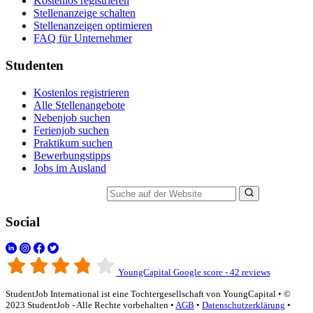
Kostenlos registrieren
Stellenanzeige schalten
Stellenanzeigen optimieren
FAQ für Unternehmer
Studenten
Kostenlos registrieren
Alle Stellenangebote
Nebenjob suchen
Ferienjob suchen
Praktikum suchen
Bewerbungstipps
Jobs im Ausland
Suche auf der Website
Social
YoungCapital Google score - 42 reviews
StudentJob International ist eine Tochtergesellschaft von YoungCapital • ©
2023 StudentJob - Alle Rechte vorbehalten •
AGB
•
Datenschutzerklärung
•