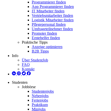
Programmierer finden
App Programmierer finden
IT Mitarbeiter finden
Vertriebsmitarbeiter finden
Logistik Mitarbeiter finden
Pflegepersonal finden
Umfrageteilnehmer finden
Promoter finden
Erntehelfer finden
Praktische Tipps
Anzeige optimieren
B2B Tipps
Info
Über StudentJob
FAQ
Kontakt
Studenten
Jobbörse
Studentenjobs
Nebenjobs
Ferienjobs
Praktikum
Minijobs