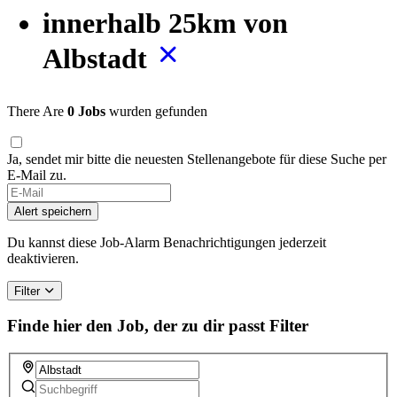
innerhalb 25km von
Albstadt
There Are
0 Jobs
wurden gefunden
Ja, sendet mir bitte die neuesten Stellenangebote für diese Suche per
E-Mail zu.
If
you
Alert speichern
are
a
Du kannst diese Job-Alarm Benachrichtigungen jederzeit
human,
deaktivieren.
ignore
this
Filter
field
Finde hier den Job, der zu dir passt
Filter