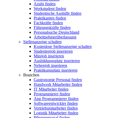
Azubi finden
Werkstudent finden
Studentische Aushilfe finden
Praktikanten finden
Fachkräfte finden
Führungskräfte finden
Personalsuche Deutschland
Arbeitnehmerüberlassung
Stellenanzeige schalten
Kostenlose Stellenanzeige schalten
Studentenjob inserieren
Minijob inserieren
Ausbildungsplatz inserieren
Nebenjob inserieren
Praktikumsplatz inserieren
Branchen
Gastronomie Personal finden
Handwerk Mitarbeiter finden
IT Mitarbeiter finden
Programmierer finden
App Programmierer finden
Softwareentwickler finden
Vertriebsmitarbeiter finden
Logistik Mitarbeiter finden
Pflegepersonal finden