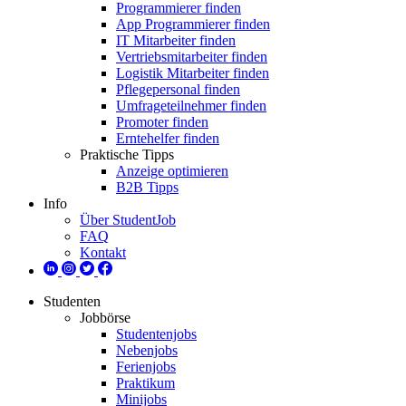
Programmierer finden
App Programmierer finden
IT Mitarbeiter finden
Vertriebsmitarbeiter finden
Logistik Mitarbeiter finden
Pflegepersonal finden
Umfrageteilnehmer finden
Promoter finden
Erntehelfer finden
Praktische Tipps
Anzeige optimieren
B2B Tipps
Info
Über StudentJob
FAQ
Kontakt
Studenten
Jobbörse
Studentenjobs
Nebenjobs
Ferienjobs
Praktikum
Minijobs