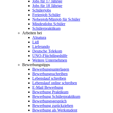
Jobs für 17 Jährige
Jobs für 18 Jährige
Schülerjobs
Ferienjob Schüler
Nebenjob/Minijob für Schüler
Mindestlohn Schüler
Schülerpraktikum
Arbeiten bei
Alnatura
Lidl
Lieferando
Deutsche Telekom
UNO-Flüchtlingshilfe
Weitere Unternehmen
Bewerbungstipps
Bewerbungsunterlagen
Bewerbungsschreiben
Lebenslauf schreiben
Lebenslauf online schreiben
E-Mail Bewerbung
Bewerbung Praktikum
Bewerbung Schülerpraktikum
Bewerbungsgespräch
Bewerbung zurückziehen
Bewerbung als Werkstudent