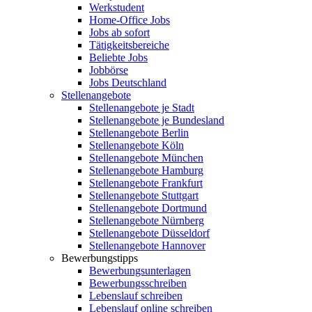
Werkstudent
Home-Office Jobs
Jobs ab sofort
Tätigkeitsbereiche
Beliebte Jobs
Jobbörse
Jobs Deutschland
Stellenangebote
Stellenangebote je Stadt
Stellenangebote je Bundesland
Stellenangebote Berlin
Stellenangebote Köln
Stellenangebote München
Stellenangebote Hamburg
Stellenangebote Frankfurt
Stellenangebote Stuttgart
Stellenangebote Dortmund
Stellenangebote Nürnberg
Stellenangebote Düsseldorf
Stellenangebote Hannover
Bewerbungstipps
Bewerbungsunterlagen
Bewerbungsschreiben
Lebenslauf schreiben
Lebenslauf online schreiben