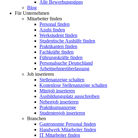
Alle Bewerbungstipps
Blog
Für Unternehmen
Mitarbeiter finden
Personal finden
Azubi finden
Werkstudent finden
Studentische Aushilfe finden
Praktikanten finden
Fachkräfte finden
Führungskräfte finden
Personalsuche Deutschland
Arbeitnehmerüberlassung
Job inserieren
Stellenanzeige schalten
Kostenlose Stellenanzeige schalten
Minijob inserieren
Ausbildungsplatz ausschreiben
Nebenjob inserieren
Praktikumsanzeige
Studentenjob inserieren
Branchen
Gastronomie Personal finden
Handwerk Mitarbeiter finden
IT Mitarbeiter finden