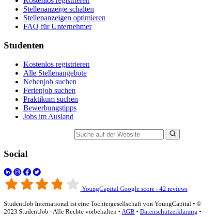
Kostenlos registrieren
Stellenanzeige schalten
Stellenanzeigen optimieren
FAQ für Unternehmer
Studenten
Kostenlos registrieren
Alle Stellenangebote
Nebenjob suchen
Ferienjob suchen
Praktikum suchen
Bewerbungstipps
Jobs im Ausland
Suche auf der Website
Social
YoungCapital Google score - 42 reviews
StudentJob International ist eine Tochtergesellschaft von YoungCapital • ©
2023 StudentJob - Alle Rechte vorbehalten •
AGB
•
Datenschutzerklärung
•