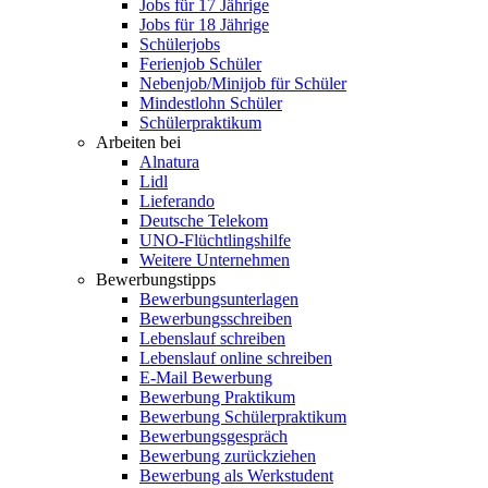
Jobs für 17 Jährige
Jobs für 18 Jährige
Schülerjobs
Ferienjob Schüler
Nebenjob/Minijob für Schüler
Mindestlohn Schüler
Schülerpraktikum
Arbeiten bei
Alnatura
Lidl
Lieferando
Deutsche Telekom
UNO-Flüchtlingshilfe
Weitere Unternehmen
Bewerbungstipps
Bewerbungsunterlagen
Bewerbungsschreiben
Lebenslauf schreiben
Lebenslauf online schreiben
E-Mail Bewerbung
Bewerbung Praktikum
Bewerbung Schülerpraktikum
Bewerbungsgespräch
Bewerbung zurückziehen
Bewerbung als Werkstudent