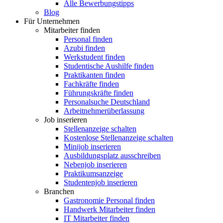
Alle Bewerbungstipps
Blog
Für Unternehmen
Mitarbeiter finden
Personal finden
Azubi finden
Werkstudent finden
Studentische Aushilfe finden
Praktikanten finden
Fachkräfte finden
Führungskräfte finden
Personalsuche Deutschland
Arbeitnehmerüberlassung
Job inserieren
Stellenanzeige schalten
Kostenlose Stellenanzeige schalten
Minijob inserieren
Ausbildungsplatz ausschreiben
Nebenjob inserieren
Praktikumsanzeige
Studentenjob inserieren
Branchen
Gastronomie Personal finden
Handwerk Mitarbeiter finden
IT Mitarbeiter finden