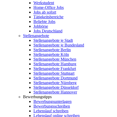
Werkstudent
Home-Office Jobs
Jobs ab sofort
Tätigkeitsbereiche
Beliebte Jobs
Jobbörse
Jobs Deutschland
Stellenangebote
Stellenangebote je Stadt
Stellenangebote je Bundesland
Stellenangebote Berlin
Stellenangebote Köln
Stellenangebote München
Stellenangebote Hamburg
Stellenangebote Frankfurt
Stellenangebote Stuttgart
Stellenangebote Dortmund
Stellenangebote Nürnberg
Stellenangebote Düsseldorf
Stellenangebote Hannover
Bewerbungstipps
Bewerbungsunterlagen
Bewerbungsschreiben
Lebenslauf schreiben
Lebenslauf online schreiben