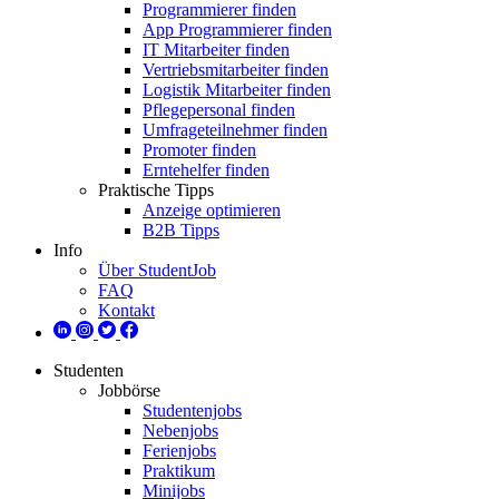
Programmierer finden
App Programmierer finden
IT Mitarbeiter finden
Vertriebsmitarbeiter finden
Logistik Mitarbeiter finden
Pflegepersonal finden
Umfrageteilnehmer finden
Promoter finden
Erntehelfer finden
Praktische Tipps
Anzeige optimieren
B2B Tipps
Info
Über StudentJob
FAQ
Kontakt
Studenten
Jobbörse
Studentenjobs
Nebenjobs
Ferienjobs
Praktikum
Minijobs