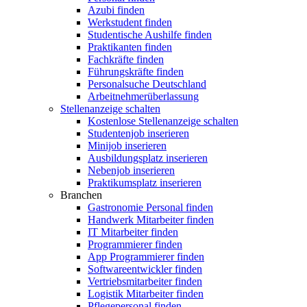
Azubi finden
Werkstudent finden
Studentische Aushilfe finden
Praktikanten finden
Fachkräfte finden
Führungskräfte finden
Personalsuche Deutschland
Arbeitnehmerüberlassung
Stellenanzeige schalten
Kostenlose Stellenanzeige schalten
Studentenjob inserieren
Minijob inserieren
Ausbildungsplatz inserieren
Nebenjob inserieren
Praktikumsplatz inserieren
Branchen
Gastronomie Personal finden
Handwerk Mitarbeiter finden
IT Mitarbeiter finden
Programmierer finden
App Programmierer finden
Softwareentwickler finden
Vertriebsmitarbeiter finden
Logistik Mitarbeiter finden
Pflegepersonal finden