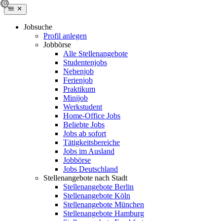
Jobsuche
Profil anlegen
Jobbörse
Alle Stellenangebote
Studentenjobs
Nebenjob
Ferienjob
Praktikum
Minijob
Werkstudent
Home-Office Jobs
Beliebte Jobs
Jobs ab sofort
Tätigkeitsbereiche
Jobs im Ausland
Jobbörse
Jobs Deutschland
Stellenangebote nach Stadt
Stellenangebote Berlin
Stellenangebote Köln
Stellenangebote München
Stellenangebote Hamburg