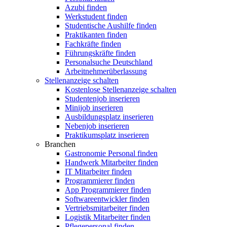
Azubi finden
Werkstudent finden
Studentische Aushilfe finden
Praktikanten finden
Fachkräfte finden
Führungskräfte finden
Personalsuche Deutschland
Arbeitnehmerüberlassung
Stellenanzeige schalten
Kostenlose Stellenanzeige schalten
Studentenjob inserieren
Minijob inserieren
Ausbildungsplatz inserieren
Nebenjob inserieren
Praktikumsplatz inserieren
Branchen
Gastronomie Personal finden
Handwerk Mitarbeiter finden
IT Mitarbeiter finden
Programmierer finden
App Programmierer finden
Softwareentwickler finden
Vertriebsmitarbeiter finden
Logistik Mitarbeiter finden
Pflegepersonal finden