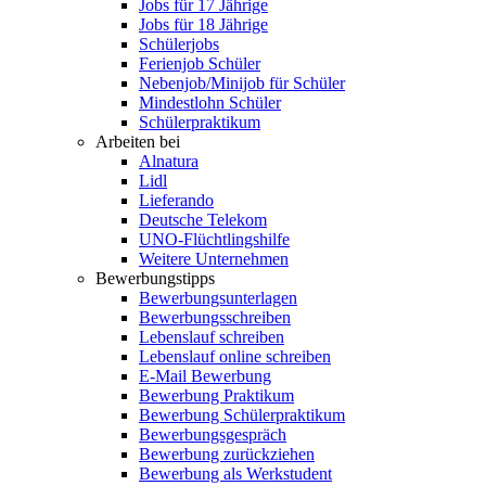
Jobs für 17 Jährige
Jobs für 18 Jährige
Schülerjobs
Ferienjob Schüler
Nebenjob/Minijob für Schüler
Mindestlohn Schüler
Schülerpraktikum
Arbeiten bei
Alnatura
Lidl
Lieferando
Deutsche Telekom
UNO-Flüchtlingshilfe
Weitere Unternehmen
Bewerbungstipps
Bewerbungsunterlagen
Bewerbungsschreiben
Lebenslauf schreiben
Lebenslauf online schreiben
E-Mail Bewerbung
Bewerbung Praktikum
Bewerbung Schülerpraktikum
Bewerbungsgespräch
Bewerbung zurückziehen
Bewerbung als Werkstudent