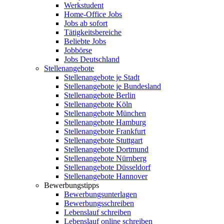
Werkstudent
Home-Office Jobs
Jobs ab sofort
Tätigkeitsbereiche
Beliebte Jobs
Jobbörse
Jobs Deutschland
Stellenangebote
Stellenangebote je Stadt
Stellenangebote je Bundesland
Stellenangebote Berlin
Stellenangebote Köln
Stellenangebote München
Stellenangebote Hamburg
Stellenangebote Frankfurt
Stellenangebote Stuttgart
Stellenangebote Dortmund
Stellenangebote Nürnberg
Stellenangebote Düsseldorf
Stellenangebote Hannover
Bewerbungstipps
Bewerbungsunterlagen
Bewerbungsschreiben
Lebenslauf schreiben
Lebenslauf online schreiben