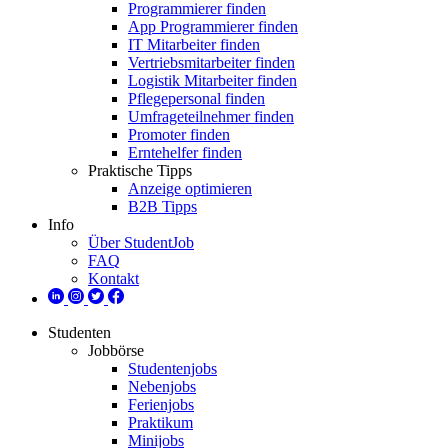
Programmierer finden
App Programmierer finden
IT Mitarbeiter finden
Vertriebsmitarbeiter finden
Logistik Mitarbeiter finden
Pflegepersonal finden
Umfrageteilnehmer finden
Promoter finden
Erntehelfer finden
Praktische Tipps
Anzeige optimieren
B2B Tipps
Info
Über StudentJob
FAQ
Kontakt
Studenten
Jobbörse
Studentenjobs
Nebenjobs
Ferienjobs
Praktikum
Minijobs