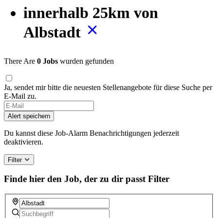
innerhalb 25km von
Albstadt
There Are
0 Jobs
wurden gefunden
Ja, sendet mir bitte die neuesten Stellenangebote für diese Suche per
E-Mail zu.
If
you
Alert speichern
are
a
Du kannst diese Job-Alarm Benachrichtigungen jederzeit
human,
deaktivieren.
ignore
this
Filter
field
Finde hier den Job, der zu dir passt
Filter