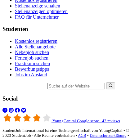
Kostenlos registrieren
Stellenanzeige schalten
Stellenanzeigen optimieren
FAQ für Unternehmer
Studenten
Kostenlos registrieren
Alle Stellenangebote
Nebenjob suchen
Ferienjob suchen
Praktikum suchen
Bewerbungstipps
Jobs im Ausland
Suche auf der Website
Social
YoungCapital Google score - 42 reviews
StudentJob International ist eine Tochtergesellschaft von YoungCapital • ©
2023 StudentJob - Alle Rechte vorbehalten •
AGB
•
Datenschutzerklärung
•