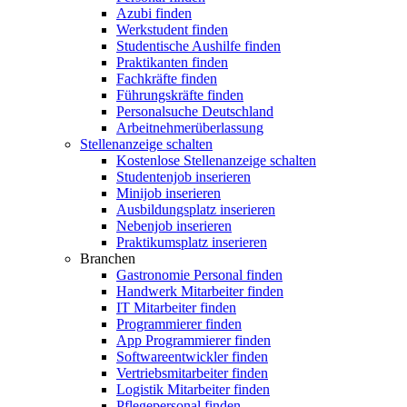
Azubi finden
Werkstudent finden
Studentische Aushilfe finden
Praktikanten finden
Fachkräfte finden
Führungskräfte finden
Personalsuche Deutschland
Arbeitnehmerüberlassung
Stellenanzeige schalten
Kostenlose Stellenanzeige schalten
Studentenjob inserieren
Minijob inserieren
Ausbildungsplatz inserieren
Nebenjob inserieren
Praktikumsplatz inserieren
Branchen
Gastronomie Personal finden
Handwerk Mitarbeiter finden
IT Mitarbeiter finden
Programmierer finden
App Programmierer finden
Softwareentwickler finden
Vertriebsmitarbeiter finden
Logistik Mitarbeiter finden
Pflegepersonal finden