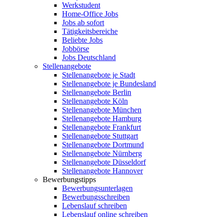
Werkstudent
Home-Office Jobs
Jobs ab sofort
Tätigkeitsbereiche
Beliebte Jobs
Jobbörse
Jobs Deutschland
Stellenangebote
Stellenangebote je Stadt
Stellenangebote je Bundesland
Stellenangebote Berlin
Stellenangebote Köln
Stellenangebote München
Stellenangebote Hamburg
Stellenangebote Frankfurt
Stellenangebote Stuttgart
Stellenangebote Dortmund
Stellenangebote Nürnberg
Stellenangebote Düsseldorf
Stellenangebote Hannover
Bewerbungstipps
Bewerbungsunterlagen
Bewerbungsschreiben
Lebenslauf schreiben
Lebenslauf online schreiben