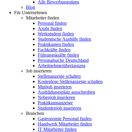
Alle Bewerbungstipps
Blog
Für Unternehmen
Mitarbeiter finden
Personal finden
Azubi finden
Werkstudent finden
Studentische Aushilfe finden
Praktikanten finden
Fachkräfte finden
Führungskräfte finden
Personalsuche Deutschland
Arbeitnehmerüberlassung
Job inserieren
Stellenanzeige schalten
Kostenlose Stellenanzeige schalten
Minijob inserieren
Ausbildungsplatz ausschreiben
Nebenjob inserieren
Praktikumsanzeige
Studentenjob inserieren
Branchen
Gastronomie Personal finden
Handwerk Mitarbeiter finden
IT Mitarbeiter finden