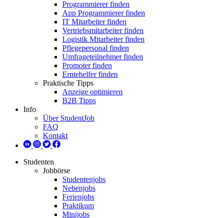
Programmierer finden
App Programmierer finden
IT Mitarbeiter finden
Vertriebsmitarbeiter finden
Logistik Mitarbeiter finden
Pflegepersonal finden
Umfrageteilnehmer finden
Promoter finden
Erntehelfer finden
Praktische Tipps
Anzeige optimieren
B2B Tipps
Info
Über StudentJob
FAQ
Kontakt
Studenten
Jobbörse
Studentenjobs
Nebenjobs
Ferienjobs
Praktikum
Minijobs