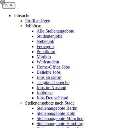
Jobsuche
Profil anlegen
Jobbörse
Alle Stellenangebote
Studentenjobs
Nebenjob
Ferienjob
Praktikum
Minijob
Werkstudent
Home-Office Jobs
Beliebte Jobs
Jobs ab sofort
Tätigkeitsbereiche
Jobs im Ausland
Jobbörse
Jobs Deutschland
Stellenangebote nach Stadt
Stellenangebote Berlin
Stellenangebote Köln
Stellenangebote München
Stellenangebote Hamburg