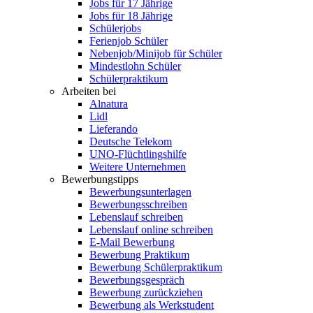
Jobs für 17 Jährige
Jobs für 18 Jährige
Schülerjobs
Ferienjob Schüler
Nebenjob/Minijob für Schüler
Mindestlohn Schüler
Schülerpraktikum
Arbeiten bei
Alnatura
Lidl
Lieferando
Deutsche Telekom
UNO-Flüchtlingshilfe
Weitere Unternehmen
Bewerbungstipps
Bewerbungsunterlagen
Bewerbungsschreiben
Lebenslauf schreiben
Lebenslauf online schreiben
E-Mail Bewerbung
Bewerbung Praktikum
Bewerbung Schülerpraktikum
Bewerbungsgespräch
Bewerbung zurückziehen
Bewerbung als Werkstudent