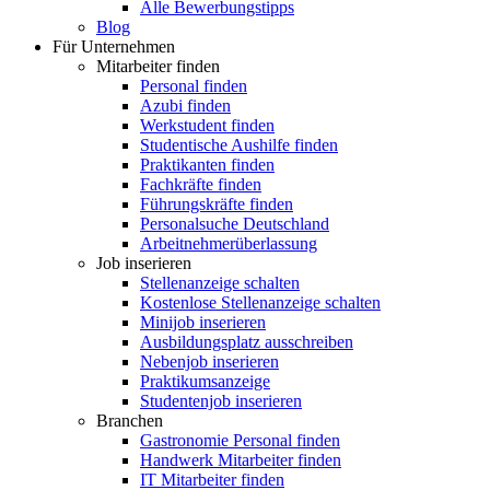
Alle Bewerbungstipps
Blog
Für Unternehmen
Mitarbeiter finden
Personal finden
Azubi finden
Werkstudent finden
Studentische Aushilfe finden
Praktikanten finden
Fachkräfte finden
Führungskräfte finden
Personalsuche Deutschland
Arbeitnehmerüberlassung
Job inserieren
Stellenanzeige schalten
Kostenlose Stellenanzeige schalten
Minijob inserieren
Ausbildungsplatz ausschreiben
Nebenjob inserieren
Praktikumsanzeige
Studentenjob inserieren
Branchen
Gastronomie Personal finden
Handwerk Mitarbeiter finden
IT Mitarbeiter finden