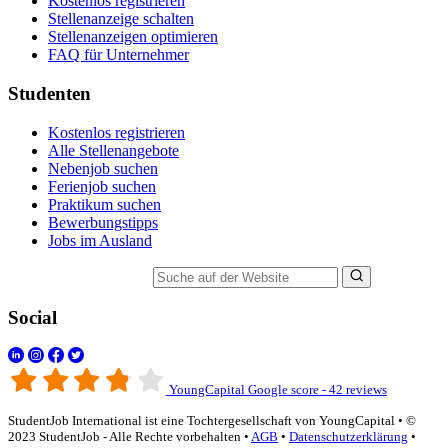
Kostenlos registrieren
Stellenanzeige schalten
Stellenanzeigen optimieren
FAQ für Unternehmer
Studenten
Kostenlos registrieren
Alle Stellenangebote
Nebenjob suchen
Ferienjob suchen
Praktikum suchen
Bewerbungstipps
Jobs im Ausland
Suche auf der Website
Social
YoungCapital Google score - 42 reviews
StudentJob International ist eine Tochtergesellschaft von YoungCapital • ©
2023 StudentJob - Alle Rechte vorbehalten •
AGB
•
Datenschutzerklärung
•