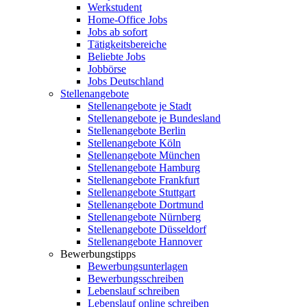
Werkstudent
Home-Office Jobs
Jobs ab sofort
Tätigkeitsbereiche
Beliebte Jobs
Jobbörse
Jobs Deutschland
Stellenangebote
Stellenangebote je Stadt
Stellenangebote je Bundesland
Stellenangebote Berlin
Stellenangebote Köln
Stellenangebote München
Stellenangebote Hamburg
Stellenangebote Frankfurt
Stellenangebote Stuttgart
Stellenangebote Dortmund
Stellenangebote Nürnberg
Stellenangebote Düsseldorf
Stellenangebote Hannover
Bewerbungstipps
Bewerbungsunterlagen
Bewerbungsschreiben
Lebenslauf schreiben
Lebenslauf online schreiben