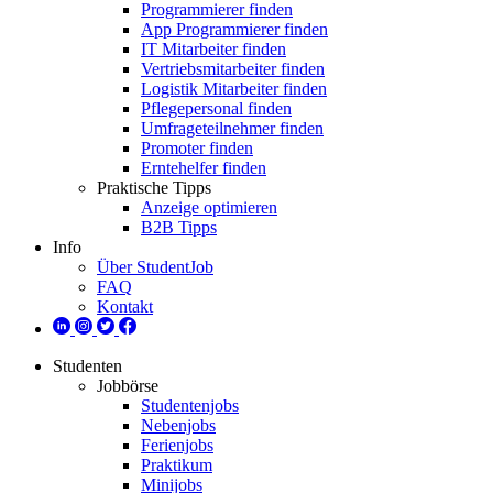
Programmierer finden
App Programmierer finden
IT Mitarbeiter finden
Vertriebsmitarbeiter finden
Logistik Mitarbeiter finden
Pflegepersonal finden
Umfrageteilnehmer finden
Promoter finden
Erntehelfer finden
Praktische Tipps
Anzeige optimieren
B2B Tipps
Info
Über StudentJob
FAQ
Kontakt
Studenten
Jobbörse
Studentenjobs
Nebenjobs
Ferienjobs
Praktikum
Minijobs