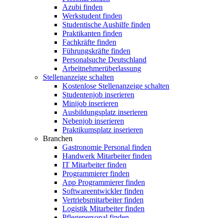
Azubi finden
Werkstudent finden
Studentische Aushilfe finden
Praktikanten finden
Fachkräfte finden
Führungskräfte finden
Personalsuche Deutschland
Arbeitnehmerüberlassung
Stellenanzeige schalten
Kostenlose Stellenanzeige schalten
Studentenjob inserieren
Minijob inserieren
Ausbildungsplatz inserieren
Nebenjob inserieren
Praktikumsplatz inserieren
Branchen
Gastronomie Personal finden
Handwerk Mitarbeiter finden
IT Mitarbeiter finden
Programmierer finden
App Programmierer finden
Softwareentwickler finden
Vertriebsmitarbeiter finden
Logistik Mitarbeiter finden
Pflegepersonal finden