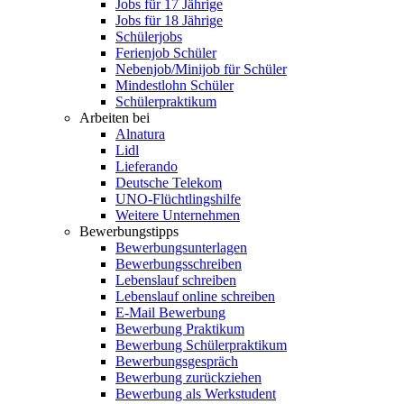
Jobs für 17 Jährige
Jobs für 18 Jährige
Schülerjobs
Ferienjob Schüler
Nebenjob/Minijob für Schüler
Mindestlohn Schüler
Schülerpraktikum
Arbeiten bei
Alnatura
Lidl
Lieferando
Deutsche Telekom
UNO-Flüchtlingshilfe
Weitere Unternehmen
Bewerbungstipps
Bewerbungsunterlagen
Bewerbungsschreiben
Lebenslauf schreiben
Lebenslauf online schreiben
E-Mail Bewerbung
Bewerbung Praktikum
Bewerbung Schülerpraktikum
Bewerbungsgespräch
Bewerbung zurückziehen
Bewerbung als Werkstudent