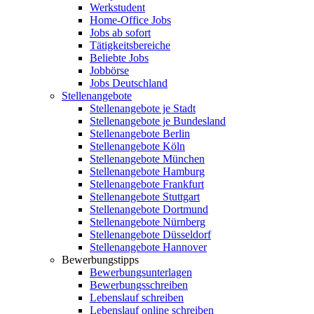
Werkstudent
Home-Office Jobs
Jobs ab sofort
Tätigkeitsbereiche
Beliebte Jobs
Jobbörse
Jobs Deutschland
Stellenangebote
Stellenangebote je Stadt
Stellenangebote je Bundesland
Stellenangebote Berlin
Stellenangebote Köln
Stellenangebote München
Stellenangebote Hamburg
Stellenangebote Frankfurt
Stellenangebote Stuttgart
Stellenangebote Dortmund
Stellenangebote Nürnberg
Stellenangebote Düsseldorf
Stellenangebote Hannover
Bewerbungstipps
Bewerbungsunterlagen
Bewerbungsschreiben
Lebenslauf schreiben
Lebenslauf online schreiben