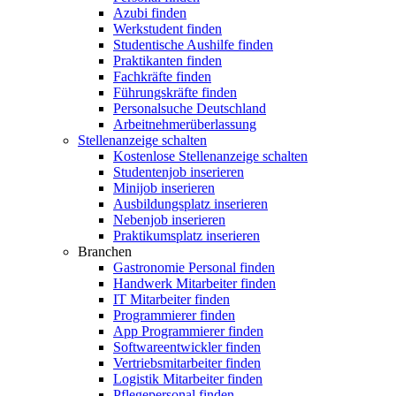
Azubi finden
Werkstudent finden
Studentische Aushilfe finden
Praktikanten finden
Fachkräfte finden
Führungskräfte finden
Personalsuche Deutschland
Arbeitnehmerüberlassung
Stellenanzeige schalten
Kostenlose Stellenanzeige schalten
Studentenjob inserieren
Minijob inserieren
Ausbildungsplatz inserieren
Nebenjob inserieren
Praktikumsplatz inserieren
Branchen
Gastronomie Personal finden
Handwerk Mitarbeiter finden
IT Mitarbeiter finden
Programmierer finden
App Programmierer finden
Softwareentwickler finden
Vertriebsmitarbeiter finden
Logistik Mitarbeiter finden
Pflegepersonal finden