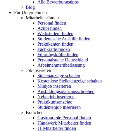
Alle Bewerbungstipps
Blog
Für Unternehmen
Mitarbeiter finden
Personal finden
Azubi finden
Werkstudent finden
Studentische Aushilfe finden
Praktikanten finden
Fachkräfte finden
Führungskräfte finden
Personalsuche Deutschland
Arbeitnehmerüberlassung
Job inserieren
Stellenanzeige schalten
Kostenlose Stellenanzeige schalten
Minijob inserieren
Ausbildungsplatz ausschreiben
Nebenjob inserieren
Praktikumsanzeige
Studentenjob inserieren
Branchen
Gastronomie Personal finden
Handwerk Mitarbeiter finden
IT Mitarbeiter finden