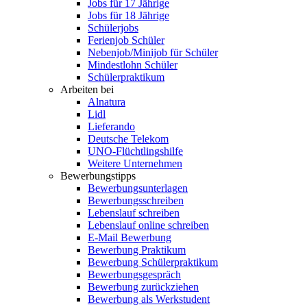
Jobs für 17 Jährige
Jobs für 18 Jährige
Schülerjobs
Ferienjob Schüler
Nebenjob/Minijob für Schüler
Mindestlohn Schüler
Schülerpraktikum
Arbeiten bei
Alnatura
Lidl
Lieferando
Deutsche Telekom
UNO-Flüchtlingshilfe
Weitere Unternehmen
Bewerbungstipps
Bewerbungsunterlagen
Bewerbungsschreiben
Lebenslauf schreiben
Lebenslauf online schreiben
E-Mail Bewerbung
Bewerbung Praktikum
Bewerbung Schülerpraktikum
Bewerbungsgespräch
Bewerbung zurückziehen
Bewerbung als Werkstudent