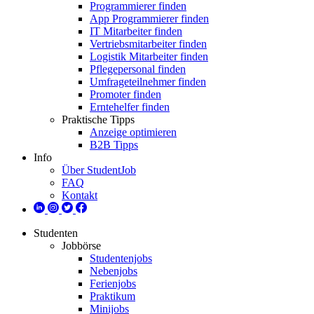
Programmierer finden
App Programmierer finden
IT Mitarbeiter finden
Vertriebsmitarbeiter finden
Logistik Mitarbeiter finden
Pflegepersonal finden
Umfrageteilnehmer finden
Promoter finden
Erntehelfer finden
Praktische Tipps
Anzeige optimieren
B2B Tipps
Info
Über StudentJob
FAQ
Kontakt
Studenten
Jobbörse
Studentenjobs
Nebenjobs
Ferienjobs
Praktikum
Minijobs