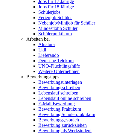
Jobs für 17 Jährige
Jobs für 18 Jährige
Schülerjobs
Ferienjob Schüler
Nebenjob/Minijob für Schüler
Mindestlohn Schüler
Schülerpraktikum
Arbeiten bei
Alnatura
Lidl
Lieferando
Deutsche Telekom
UNO-Flüchtlingshilfe
Weitere Unternehmen
Bewerbungstipps
Bewerbungsunterlagen
Bewerbungsschreiben
Lebenslauf schreiben
Lebenslauf online schreiben
E-Mail Bewerbung
Bewerbung Praktikum
Bewerbung Schülerpraktikum
Bewerbungsgespräch
Bewerbung zurückziehen
Bewerbung als Werkstudent