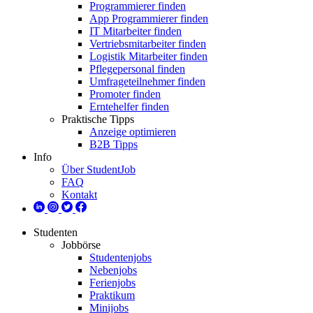
Programmierer finden
App Programmierer finden
IT Mitarbeiter finden
Vertriebsmitarbeiter finden
Logistik Mitarbeiter finden
Pflegepersonal finden
Umfrageteilnehmer finden
Promoter finden
Erntehelfer finden
Praktische Tipps
Anzeige optimieren
B2B Tipps
Info
Über StudentJob
FAQ
Kontakt
Studenten
Jobbörse
Studentenjobs
Nebenjobs
Ferienjobs
Praktikum
Minijobs