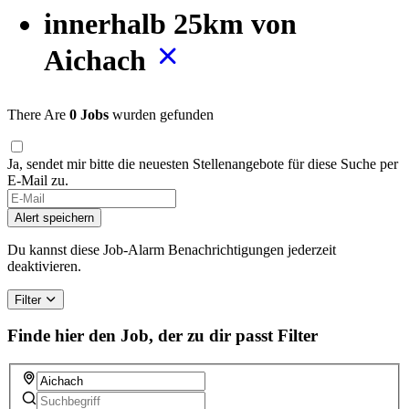
innerhalb 25km von
Aichach
There Are
0 Jobs
wurden gefunden
Ja, sendet mir bitte die neuesten Stellenangebote für diese Suche per
E-Mail zu.
If
you
Alert speichern
are
a
Du kannst diese Job-Alarm Benachrichtigungen jederzeit
human,
deaktivieren.
ignore
this
Filter
field
Finde hier den Job, der zu dir passt
Filter