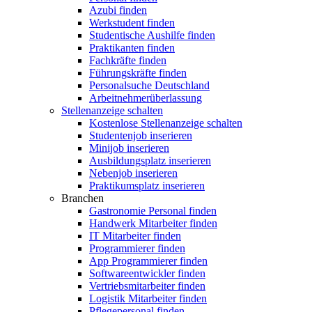
Azubi finden
Werkstudent finden
Studentische Aushilfe finden
Praktikanten finden
Fachkräfte finden
Führungskräfte finden
Personalsuche Deutschland
Arbeitnehmerüberlassung
Stellenanzeige schalten
Kostenlose Stellenanzeige schalten
Studentenjob inserieren
Minijob inserieren
Ausbildungsplatz inserieren
Nebenjob inserieren
Praktikumsplatz inserieren
Branchen
Gastronomie Personal finden
Handwerk Mitarbeiter finden
IT Mitarbeiter finden
Programmierer finden
App Programmierer finden
Softwareentwickler finden
Vertriebsmitarbeiter finden
Logistik Mitarbeiter finden
Pflegepersonal finden