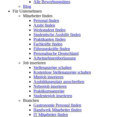
Alle Bewerbungstipps
Blog
Für Unternehmen
Mitarbeiter finden
Personal finden
Azubi finden
Werkstudent finden
Studentische Aushilfe finden
Praktikanten finden
Fachkräfte finden
Führungskräfte finden
Personalsuche Deutschland
Arbeitnehmerüberlassung
Job inserieren
Stellenanzeige schalten
Kostenlose Stellenanzeige schalten
Minijob inserieren
Ausbildungsplatz ausschreiben
Nebenjob inserieren
Praktikumsanzeige
Studentenjob inserieren
Branchen
Gastronomie Personal finden
Handwerk Mitarbeiter finden
IT Mitarbeiter finden