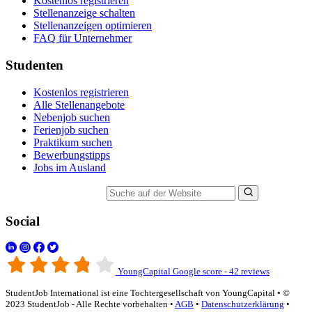
Kostenlos registrieren
Stellenanzeige schalten
Stellenanzeigen optimieren
FAQ für Unternehmer
Studenten
Kostenlos registrieren
Alle Stellenangebote
Nebenjob suchen
Ferienjob suchen
Praktikum suchen
Bewerbungstipps
Jobs im Ausland
Suche auf der Website
Social
YoungCapital Google score - 42 reviews
StudentJob International ist eine Tochtergesellschaft von YoungCapital • ©
2023 StudentJob - Alle Rechte vorbehalten •
AGB
•
Datenschutzerklärung
•