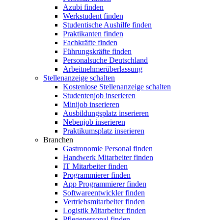
Azubi finden
Werkstudent finden
Studentische Aushilfe finden
Praktikanten finden
Fachkräfte finden
Führungskräfte finden
Personalsuche Deutschland
Arbeitnehmerüberlassung
Stellenanzeige schalten
Kostenlose Stellenanzeige schalten
Studentenjob inserieren
Minijob inserieren
Ausbildungsplatz inserieren
Nebenjob inserieren
Praktikumsplatz inserieren
Branchen
Gastronomie Personal finden
Handwerk Mitarbeiter finden
IT Mitarbeiter finden
Programmierer finden
App Programmierer finden
Softwareentwickler finden
Vertriebsmitarbeiter finden
Logistik Mitarbeiter finden
Pflegepersonal finden