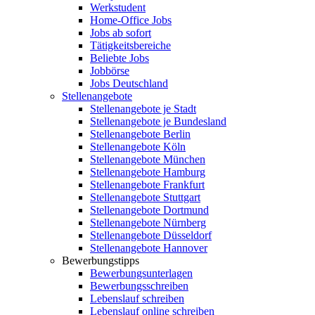
Werkstudent
Home-Office Jobs
Jobs ab sofort
Tätigkeitsbereiche
Beliebte Jobs
Jobbörse
Jobs Deutschland
Stellenangebote
Stellenangebote je Stadt
Stellenangebote je Bundesland
Stellenangebote Berlin
Stellenangebote Köln
Stellenangebote München
Stellenangebote Hamburg
Stellenangebote Frankfurt
Stellenangebote Stuttgart
Stellenangebote Dortmund
Stellenangebote Nürnberg
Stellenangebote Düsseldorf
Stellenangebote Hannover
Bewerbungstipps
Bewerbungsunterlagen
Bewerbungsschreiben
Lebenslauf schreiben
Lebenslauf online schreiben