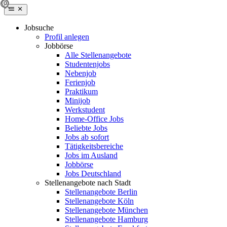
Jobsuche
Profil anlegen
Jobbörse
Alle Stellenangebote
Studentenjobs
Nebenjob
Ferienjob
Praktikum
Minijob
Werkstudent
Home-Office Jobs
Beliebte Jobs
Jobs ab sofort
Tätigkeitsbereiche
Jobs im Ausland
Jobbörse
Jobs Deutschland
Stellenangebote nach Stadt
Stellenangebote Berlin
Stellenangebote Köln
Stellenangebote München
Stellenangebote Hamburg