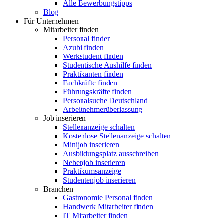
Alle Bewerbungstipps
Blog
Für Unternehmen
Mitarbeiter finden
Personal finden
Azubi finden
Werkstudent finden
Studentische Aushilfe finden
Praktikanten finden
Fachkräfte finden
Führungskräfte finden
Personalsuche Deutschland
Arbeitnehmerüberlassung
Job inserieren
Stellenanzeige schalten
Kostenlose Stellenanzeige schalten
Minijob inserieren
Ausbildungsplatz ausschreiben
Nebenjob inserieren
Praktikumsanzeige
Studentenjob inserieren
Branchen
Gastronomie Personal finden
Handwerk Mitarbeiter finden
IT Mitarbeiter finden