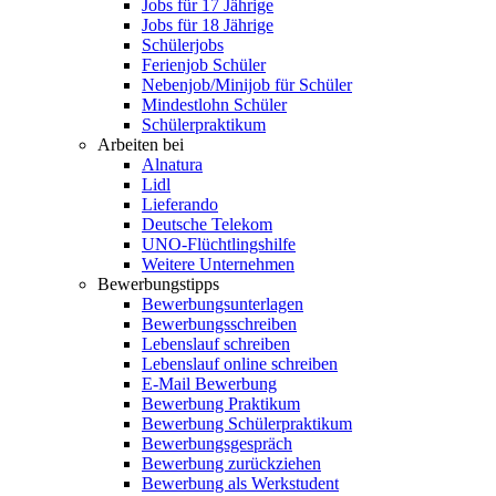
Jobs für 17 Jährige
Jobs für 18 Jährige
Schülerjobs
Ferienjob Schüler
Nebenjob/Minijob für Schüler
Mindestlohn Schüler
Schülerpraktikum
Arbeiten bei
Alnatura
Lidl
Lieferando
Deutsche Telekom
UNO-Flüchtlingshilfe
Weitere Unternehmen
Bewerbungstipps
Bewerbungsunterlagen
Bewerbungsschreiben
Lebenslauf schreiben
Lebenslauf online schreiben
E-Mail Bewerbung
Bewerbung Praktikum
Bewerbung Schülerpraktikum
Bewerbungsgespräch
Bewerbung zurückziehen
Bewerbung als Werkstudent