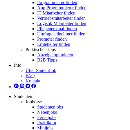
Programmierer finden
App Programmierer finden
IT Mitarbeiter finden
Vertriebsmitarbeiter finden
Logistik Mitarbeiter finden
Pflegepersonal finden
Umfrageteilnehmer finden
Promoter finden
Erntehelfer finden
Praktische Tipps
Anzeige optimieren
B2B Tipps
Info
Über StudentJob
FAQ
Kontakt
Studenten
Jobbörse
Studentenjobs
Nebenjobs
Ferienjobs
Praktikum
Minijobs