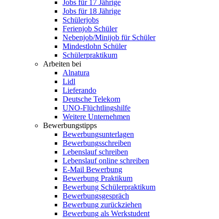
Jobs für 17 Jährige
Jobs für 18 Jährige
Schülerjobs
Ferienjob Schüler
Nebenjob/Minijob für Schüler
Mindestlohn Schüler
Schülerpraktikum
Arbeiten bei
Alnatura
Lidl
Lieferando
Deutsche Telekom
UNO-Flüchtlingshilfe
Weitere Unternehmen
Bewerbungstipps
Bewerbungsunterlagen
Bewerbungsschreiben
Lebenslauf schreiben
Lebenslauf online schreiben
E-Mail Bewerbung
Bewerbung Praktikum
Bewerbung Schülerpraktikum
Bewerbungsgespräch
Bewerbung zurückziehen
Bewerbung als Werkstudent