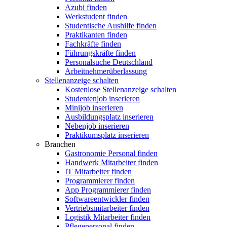
Azubi finden
Werkstudent finden
Studentische Aushilfe finden
Praktikanten finden
Fachkräfte finden
Führungskräfte finden
Personalsuche Deutschland
Arbeitnehmerüberlassung
Stellenanzeige schalten
Kostenlose Stellenanzeige schalten
Studentenjob inserieren
Minijob inserieren
Ausbildungsplatz inserieren
Nebenjob inserieren
Praktikumsplatz inserieren
Branchen
Gastronomie Personal finden
Handwerk Mitarbeiter finden
IT Mitarbeiter finden
Programmierer finden
App Programmierer finden
Softwareentwickler finden
Vertriebsmitarbeiter finden
Logistik Mitarbeiter finden
Pflegepersonal finden