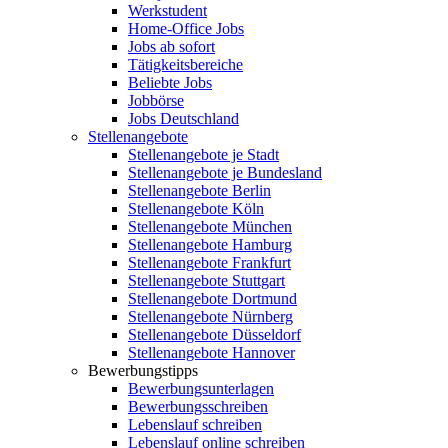
Werkstudent
Home-Office Jobs
Jobs ab sofort
Tätigkeitsbereiche
Beliebte Jobs
Jobbörse
Jobs Deutschland
Stellenangebote
Stellenangebote je Stadt
Stellenangebote je Bundesland
Stellenangebote Berlin
Stellenangebote Köln
Stellenangebote München
Stellenangebote Hamburg
Stellenangebote Frankfurt
Stellenangebote Stuttgart
Stellenangebote Dortmund
Stellenangebote Nürnberg
Stellenangebote Düsseldorf
Stellenangebote Hannover
Bewerbungstipps
Bewerbungsunterlagen
Bewerbungsschreiben
Lebenslauf schreiben
Lebenslauf online schreiben