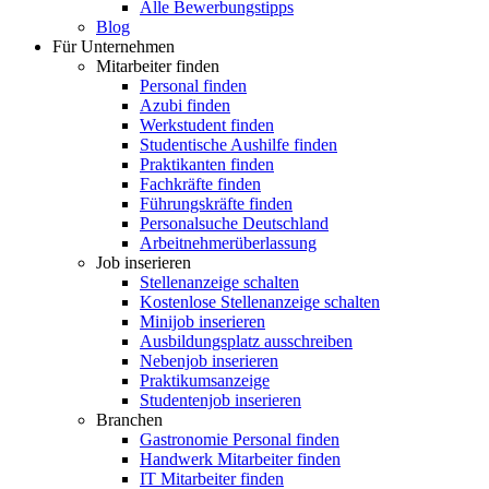
Alle Bewerbungstipps
Blog
Für Unternehmen
Mitarbeiter finden
Personal finden
Azubi finden
Werkstudent finden
Studentische Aushilfe finden
Praktikanten finden
Fachkräfte finden
Führungskräfte finden
Personalsuche Deutschland
Arbeitnehmerüberlassung
Job inserieren
Stellenanzeige schalten
Kostenlose Stellenanzeige schalten
Minijob inserieren
Ausbildungsplatz ausschreiben
Nebenjob inserieren
Praktikumsanzeige
Studentenjob inserieren
Branchen
Gastronomie Personal finden
Handwerk Mitarbeiter finden
IT Mitarbeiter finden