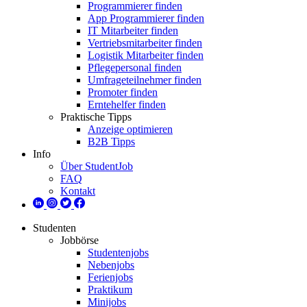
Programmierer finden
App Programmierer finden
IT Mitarbeiter finden
Vertriebsmitarbeiter finden
Logistik Mitarbeiter finden
Pflegepersonal finden
Umfrageteilnehmer finden
Promoter finden
Erntehelfer finden
Praktische Tipps
Anzeige optimieren
B2B Tipps
Info
Über StudentJob
FAQ
Kontakt
Studenten
Jobbörse
Studentenjobs
Nebenjobs
Ferienjobs
Praktikum
Minijobs