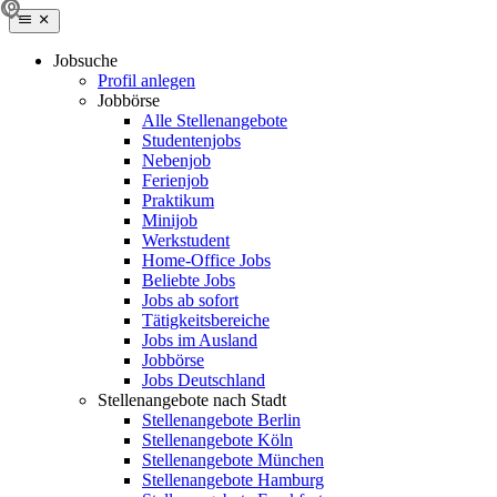
Jobsuche
Profil anlegen
Jobbörse
Alle Stellenangebote
Studentenjobs
Nebenjob
Ferienjob
Praktikum
Minijob
Werkstudent
Home-Office Jobs
Beliebte Jobs
Jobs ab sofort
Tätigkeitsbereiche
Jobs im Ausland
Jobbörse
Jobs Deutschland
Stellenangebote nach Stadt
Stellenangebote Berlin
Stellenangebote Köln
Stellenangebote München
Stellenangebote Hamburg