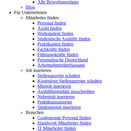
Alle Bewerbungstipps
Blog
Für Unternehmen
Mitarbeiter finden
Personal finden
Azubi finden
Werkstudent finden
Studentische Aushilfe finden
Praktikanten finden
Fachkräfte finden
Führungskräfte finden
Personalsuche Deutschland
Arbeitnehmerüberlassung
Job inserieren
Stellenanzeige schalten
Kostenlose Stellenanzeige schalten
Minijob inserieren
Ausbildungsplatz ausschreiben
Nebenjob inserieren
Praktikumsanzeige
Studentenjob inserieren
Branchen
Gastronomie Personal finden
Handwerk Mitarbeiter finden
IT Mitarbeiter finden