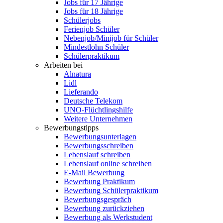
Jobs für 17 Jährige
Jobs für 18 Jährige
Schülerjobs
Ferienjob Schüler
Nebenjob/Minijob für Schüler
Mindestlohn Schüler
Schülerpraktikum
Arbeiten bei
Alnatura
Lidl
Lieferando
Deutsche Telekom
UNO-Flüchtlingshilfe
Weitere Unternehmen
Bewerbungstipps
Bewerbungsunterlagen
Bewerbungsschreiben
Lebenslauf schreiben
Lebenslauf online schreiben
E-Mail Bewerbung
Bewerbung Praktikum
Bewerbung Schülerpraktikum
Bewerbungsgespräch
Bewerbung zurückziehen
Bewerbung als Werkstudent