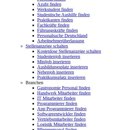
Azubi finden
Werkstudent finden
Studentische Aushilfe finden
Praktikanten finden
Fachkräfte finden
Führungskräfte finden
Personalsuche Deutschland
Arbeitnehmerüberlassung
Stellenanzeige schalten
Kostenlose Stellenanzeige schalten
Studentenjob inserieren
Minijob inserieren
Ausbildungsplatz inserieren
Nebenjob inserieren
Praktikumsplatz inserieren
Branchen
Gastronomie Personal finden
Handwerk Mitarbeiter finden
IT Mitarbeiter finden
Programmierer finden
App Programmierer finden
Softwareentwickler finden
Vertriebsmitarbeiter finden
Logistik Mitarbeiter finden
Pflegepersonal finden