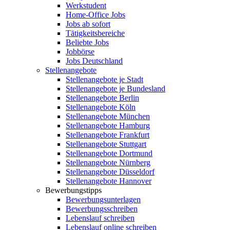
Werkstudent
Home-Office Jobs
Jobs ab sofort
Tätigkeitsbereiche
Beliebte Jobs
Jobbörse
Jobs Deutschland
Stellenangebote
Stellenangebote je Stadt
Stellenangebote je Bundesland
Stellenangebote Berlin
Stellenangebote Köln
Stellenangebote München
Stellenangebote Hamburg
Stellenangebote Frankfurt
Stellenangebote Stuttgart
Stellenangebote Dortmund
Stellenangebote Nürnberg
Stellenangebote Düsseldorf
Stellenangebote Hannover
Bewerbungstipps
Bewerbungsunterlagen
Bewerbungsschreiben
Lebenslauf schreiben
Lebenslauf online schreiben