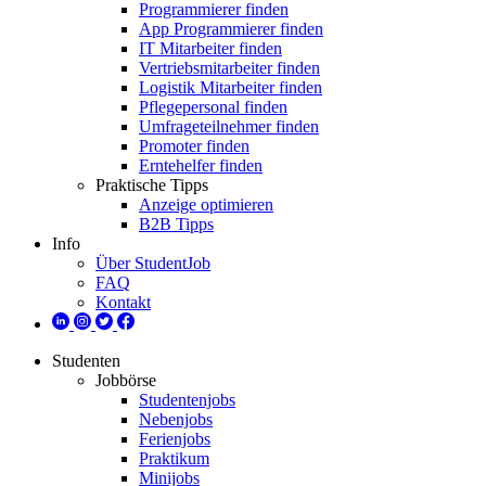
Programmierer finden
App Programmierer finden
IT Mitarbeiter finden
Vertriebsmitarbeiter finden
Logistik Mitarbeiter finden
Pflegepersonal finden
Umfrageteilnehmer finden
Promoter finden
Erntehelfer finden
Praktische Tipps
Anzeige optimieren
B2B Tipps
Info
Über StudentJob
FAQ
Kontakt
Studenten
Jobbörse
Studentenjobs
Nebenjobs
Ferienjobs
Praktikum
Minijobs