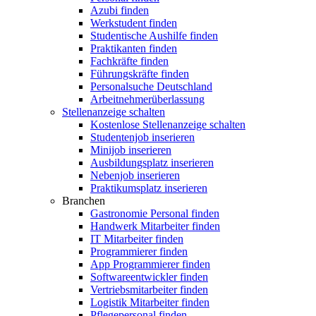
Azubi finden
Werkstudent finden
Studentische Aushilfe finden
Praktikanten finden
Fachkräfte finden
Führungskräfte finden
Personalsuche Deutschland
Arbeitnehmerüberlassung
Stellenanzeige schalten
Kostenlose Stellenanzeige schalten
Studentenjob inserieren
Minijob inserieren
Ausbildungsplatz inserieren
Nebenjob inserieren
Praktikumsplatz inserieren
Branchen
Gastronomie Personal finden
Handwerk Mitarbeiter finden
IT Mitarbeiter finden
Programmierer finden
App Programmierer finden
Softwareentwickler finden
Vertriebsmitarbeiter finden
Logistik Mitarbeiter finden
Pflegepersonal finden