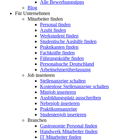
Alle Bewerbungstipps
Blog
Für Unternehmen
Mitarbeiter finden
Personal finden
Azubi finden
Werkstudent finden
Studentische Aushilfe finden
Praktikanten finden
Fachkräfte finden
Führungskräfte finden
Personalsuche Deutschland
Arbeitnehmerüberlassung
Job inserieren
Stellenanzeige schalten
Kostenlose Stellenanzeige schalten
Minijob inserieren
Ausbildungsplatz ausschreiben
Nebenjob inserieren
Praktikumsanzeige
Studentenjob inserieren
Branchen
Gastronomie Personal finden
Handwerk Mitarbeiter finden
IT Mitarbeiter finden