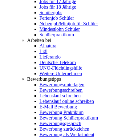
Jobs für 17 Jährige
Jobs für 18 Jährige
Schülerjobs
Ferienjob Schüler
Nebenjob/Minijob für Schüler
Mindestlohn Schüler
Schülerpraktikum
Arbeiten bei
Alnatura
Lidl
Lieferando
Deutsche Telekom
UNO-Flüchtlingshilfe
Weitere Unternehmen
Bewerbungstipps
Bewerbungsunterlagen
Bewerbungsschreiben
Lebenslauf schreiben
Lebenslauf online schreiben
E-Mail Bewerbung
Bewerbung Praktikum
Bewerbung Schülerpraktikum
Bewerbungsgespräch
Bewerbung zurückziehen
Bewerbung als Werkstudent