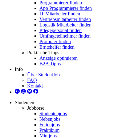
Programmierer finden
App Programmierer finden
IT Mitarbeiter finden
Vertriebsmitarbeiter finden
Logistik Mitarbeiter finden
Pflegepersonal finden
Umfrageteilnehmer finden
Promoter finden
Erntehelfer finden
Praktische Tipps
Anzeige optimieren
B2B Tipps
Info
Über StudentJob
FAQ
Kontakt
Studenten
Jobbörse
Studentenjobs
Nebenjobs
Ferienjobs
Praktikum
Minijobs