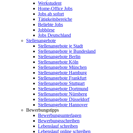
Werkstudent
Home-Office Jobs
Jobs ab sofort
Tätigkeitsbereiche
Beliebte Jobs
Jobbörse
Jobs Deutschland
Stellenangebote
Stellenangebote je Stadt
Stellenangebote je Bundesland
Stellenangebote Berlin
Stellenangebote Köln
Stellenangebote München
Stellenangebote Hamburg
Stellenangebote Frankfurt
Stellenangebote Stuttgart
Stellenangebote Dortmund
Stellenangebote Nürnberg
Stellenangebote Düsseldorf
Stellenangebote Hannover
Bewerbungstipps
Bewerbungsunterlagen
Bewerbungsschreiben
Lebenslauf schreiben
Lebenslauf online schreiben