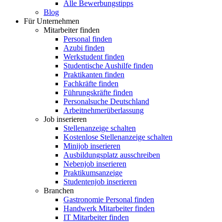
Alle Bewerbungstipps
Blog
Für Unternehmen
Mitarbeiter finden
Personal finden
Azubi finden
Werkstudent finden
Studentische Aushilfe finden
Praktikanten finden
Fachkräfte finden
Führungskräfte finden
Personalsuche Deutschland
Arbeitnehmerüberlassung
Job inserieren
Stellenanzeige schalten
Kostenlose Stellenanzeige schalten
Minijob inserieren
Ausbildungsplatz ausschreiben
Nebenjob inserieren
Praktikumsanzeige
Studentenjob inserieren
Branchen
Gastronomie Personal finden
Handwerk Mitarbeiter finden
IT Mitarbeiter finden