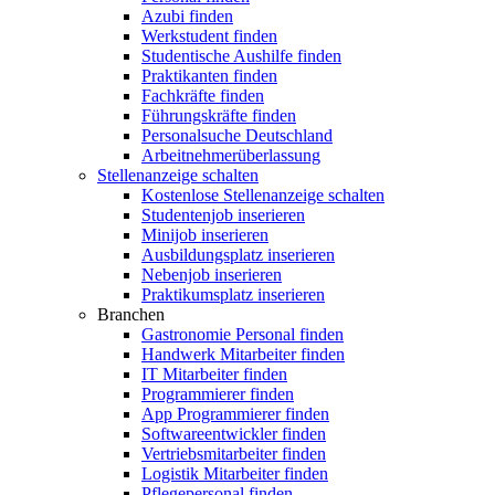
Azubi finden
Werkstudent finden
Studentische Aushilfe finden
Praktikanten finden
Fachkräfte finden
Führungskräfte finden
Personalsuche Deutschland
Arbeitnehmerüberlassung
Stellenanzeige schalten
Kostenlose Stellenanzeige schalten
Studentenjob inserieren
Minijob inserieren
Ausbildungsplatz inserieren
Nebenjob inserieren
Praktikumsplatz inserieren
Branchen
Gastronomie Personal finden
Handwerk Mitarbeiter finden
IT Mitarbeiter finden
Programmierer finden
App Programmierer finden
Softwareentwickler finden
Vertriebsmitarbeiter finden
Logistik Mitarbeiter finden
Pflegepersonal finden