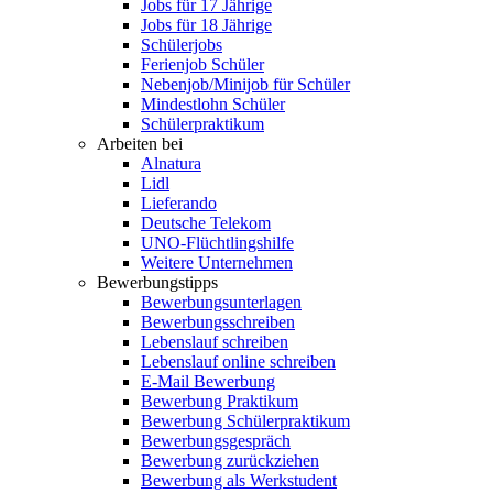
Jobs für 17 Jährige
Jobs für 18 Jährige
Schülerjobs
Ferienjob Schüler
Nebenjob/Minijob für Schüler
Mindestlohn Schüler
Schülerpraktikum
Arbeiten bei
Alnatura
Lidl
Lieferando
Deutsche Telekom
UNO-Flüchtlingshilfe
Weitere Unternehmen
Bewerbungstipps
Bewerbungsunterlagen
Bewerbungsschreiben
Lebenslauf schreiben
Lebenslauf online schreiben
E-Mail Bewerbung
Bewerbung Praktikum
Bewerbung Schülerpraktikum
Bewerbungsgespräch
Bewerbung zurückziehen
Bewerbung als Werkstudent