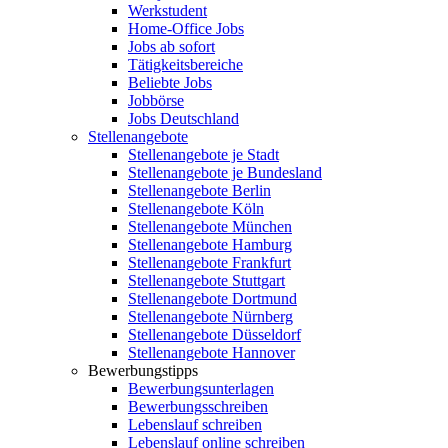
Werkstudent
Home-Office Jobs
Jobs ab sofort
Tätigkeitsbereiche
Beliebte Jobs
Jobbörse
Jobs Deutschland
Stellenangebote
Stellenangebote je Stadt
Stellenangebote je Bundesland
Stellenangebote Berlin
Stellenangebote Köln
Stellenangebote München
Stellenangebote Hamburg
Stellenangebote Frankfurt
Stellenangebote Stuttgart
Stellenangebote Dortmund
Stellenangebote Nürnberg
Stellenangebote Düsseldorf
Stellenangebote Hannover
Bewerbungstipps
Bewerbungsunterlagen
Bewerbungsschreiben
Lebenslauf schreiben
Lebenslauf online schreiben