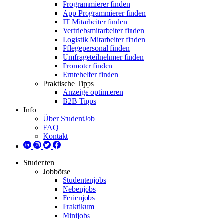
Programmierer finden
App Programmierer finden
IT Mitarbeiter finden
Vertriebsmitarbeiter finden
Logistik Mitarbeiter finden
Pflegepersonal finden
Umfrageteilnehmer finden
Promoter finden
Erntehelfer finden
Praktische Tipps
Anzeige optimieren
B2B Tipps
Info
Über StudentJob
FAQ
Kontakt
Studenten
Jobbörse
Studentenjobs
Nebenjobs
Ferienjobs
Praktikum
Minijobs