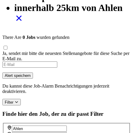
innerhalb 25km von Ahlen
There Are
0 Jobs
wurden gefunden
Ja, sendet mir bitte die neuesten Stellenangebote für diese Suche per
E-Mail zu.
If
you
are
Alert speichern
a
human,
Du kannst diese Job-Alarm Benachrichtigungen jederzeit
ignore
deaktivieren.
this
field
Filter
Finde hier den Job, der zu dir passt
Filter