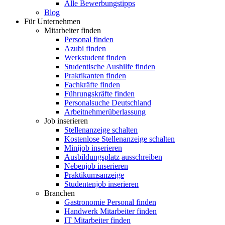
Alle Bewerbungstipps
Blog
Für Unternehmen
Mitarbeiter finden
Personal finden
Azubi finden
Werkstudent finden
Studentische Aushilfe finden
Praktikanten finden
Fachkräfte finden
Führungskräfte finden
Personalsuche Deutschland
Arbeitnehmerüberlassung
Job inserieren
Stellenanzeige schalten
Kostenlose Stellenanzeige schalten
Minijob inserieren
Ausbildungsplatz ausschreiben
Nebenjob inserieren
Praktikumsanzeige
Studentenjob inserieren
Branchen
Gastronomie Personal finden
Handwerk Mitarbeiter finden
IT Mitarbeiter finden