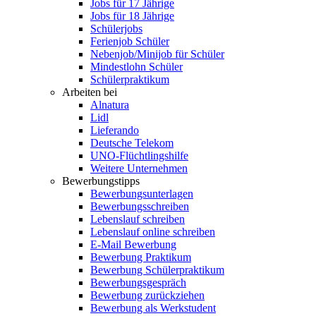
Jobs für 17 Jährige
Jobs für 18 Jährige
Schülerjobs
Ferienjob Schüler
Nebenjob/Minijob für Schüler
Mindestlohn Schüler
Schülerpraktikum
Arbeiten bei
Alnatura
Lidl
Lieferando
Deutsche Telekom
UNO-Flüchtlingshilfe
Weitere Unternehmen
Bewerbungstipps
Bewerbungsunterlagen
Bewerbungsschreiben
Lebenslauf schreiben
Lebenslauf online schreiben
E-Mail Bewerbung
Bewerbung Praktikum
Bewerbung Schülerpraktikum
Bewerbungsgespräch
Bewerbung zurückziehen
Bewerbung als Werkstudent