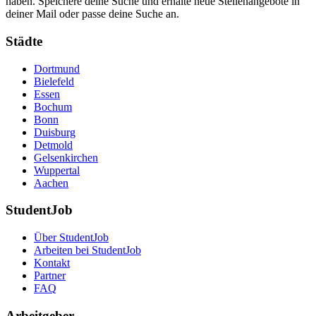
haben. Speichere deine Suche und erhalte neue Stellenangebote in
deiner Mail oder passe deine Suche an.
Städte
Dortmund
Bielefeld
Essen
Bochum
Bonn
Duisburg
Detmold
Gelsenkirchen
Wuppertal
Aachen
StudentJob
Über StudentJob
Arbeiten bei StudentJob
Kontakt
Partner
FAQ
Arbeitgeber