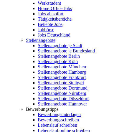
Werkstudent
Home-Office Jobs
Jobs ab sofort
Tätigkeitsbereiche
Beliebte Jobs
Jobbörse
Jobs Deutschland
Stellenangebote
Stellenangebote je Stadt
Stellenangebote je Bundesland
Stellenangebote Berlin
Stellenangebote Köln
Stellenangebote München
Stellenangebote Hamburg
Stellenangebote Frankfurt
Stellenangebote Stuttgart
Stellenangebote Dortmund
Stellenangebote Nürnberg
Stellenangebote Düsseldorf
Stellenangebote Hannover
Bewerbungstipps
Bewerbungsunterlagen
Bewerbungsschreiben
Lebenslauf schreiben
Lebenslauf online schreiben