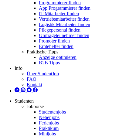
Programmierer finden
App Programmierer finden
IT Mitarbeiter finden
Vertriebsmitarbeiter finden
Logistik Mitarbeiter finden
Pflegepersonal finden
Umfrageteilnehmer finden
Promoter finden
Erntehelfer finden
Praktische Tipps
Anzeige optimieren
B2B Tipps
Info
Über StudentJob
FAQ
Kontakt
Studenten
Jobbörse
Studentenjobs
Nebenjobs
Ferienjobs
Praktikum
Minijobs