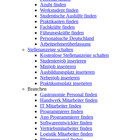
Azubi finden
Werkstudent finden
Studentische Aushilfe finden
Praktikanten finden
Fachkräfte finden
Führungskräfte finden
Personalsuche Deutschland
Arbeitnehmerüberlassung
Stellenanzeige schalten
Kostenlose Stellenanzeige schalten
Studentenjob inserieren
Minijob inserieren
Ausbildungsplatz inserieren
Nebenjob inserieren
Praktikumsplatz inserieren
Branchen
Gastronomie Personal finden
Handwerk Mitarbeiter finden
IT Mitarbeiter finden
Programmierer finden
App Programmierer finden
Softwareentwickler finden
Vertriebsmitarbeiter finden
Logistik Mitarbeiter finden
Pflegepersonal finden