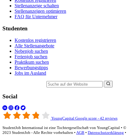
Kostenlos registrieren
Stellenanzeige schalten
Stellenanzeigen optimieren
FAQ für Unternehmer
Studenten
Kostenlos registrieren
Alle Stellenangebote
Nebenjob suchen
Ferienjob suchen
Praktikum suchen
Bewerbungstipps
Jobs im Ausland
Suche auf der Website
Social
YoungCapital Google score - 42 reviews
StudentJob International ist eine Tochtergesellschaft von YoungCapital • ©
2023 StudentJob - Alle Rechte vorbehalten •
AGB
•
Datenschutzerklärung
•