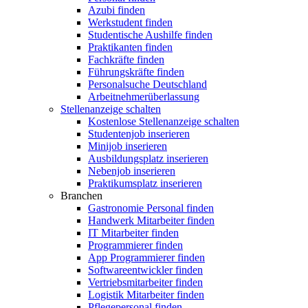
Azubi finden
Werkstudent finden
Studentische Aushilfe finden
Praktikanten finden
Fachkräfte finden
Führungskräfte finden
Personalsuche Deutschland
Arbeitnehmerüberlassung
Stellenanzeige schalten
Kostenlose Stellenanzeige schalten
Studentenjob inserieren
Minijob inserieren
Ausbildungsplatz inserieren
Nebenjob inserieren
Praktikumsplatz inserieren
Branchen
Gastronomie Personal finden
Handwerk Mitarbeiter finden
IT Mitarbeiter finden
Programmierer finden
App Programmierer finden
Softwareentwickler finden
Vertriebsmitarbeiter finden
Logistik Mitarbeiter finden
Pflegepersonal finden