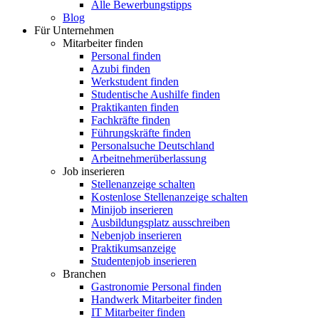
Alle Bewerbungstipps
Blog
Für Unternehmen
Mitarbeiter finden
Personal finden
Azubi finden
Werkstudent finden
Studentische Aushilfe finden
Praktikanten finden
Fachkräfte finden
Führungskräfte finden
Personalsuche Deutschland
Arbeitnehmerüberlassung
Job inserieren
Stellenanzeige schalten
Kostenlose Stellenanzeige schalten
Minijob inserieren
Ausbildungsplatz ausschreiben
Nebenjob inserieren
Praktikumsanzeige
Studentenjob inserieren
Branchen
Gastronomie Personal finden
Handwerk Mitarbeiter finden
IT Mitarbeiter finden