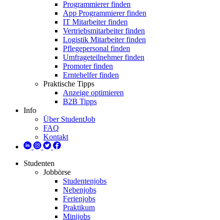
Programmierer finden
App Programmierer finden
IT Mitarbeiter finden
Vertriebsmitarbeiter finden
Logistik Mitarbeiter finden
Pflegepersonal finden
Umfrageteilnehmer finden
Promoter finden
Erntehelfer finden
Praktische Tipps
Anzeige optimieren
B2B Tipps
Info
Über StudentJob
FAQ
Kontakt
Studenten
Jobbörse
Studentenjobs
Nebenjobs
Ferienjobs
Praktikum
Minijobs