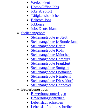
Werkstudent
Home-Office Jobs
Jobs ab sofort
Tätigkeitsbereiche
Beliebte Jobs
Jobbörse
Jobs Deutschland
Stellenangebote
Stellenangebote je Stadt
Stellenangebote je Bundesland
Stellenangebote Berlin
Stellenangebote Köln
Stellenangebote München
Stellenangebote Hamburg
Stellenangebote Frankfurt
Stellenangebote Stuttgart
Stellenangebote Dortmund
Stellenangebote Nürnberg
Stellenangebote Düsseldorf
Stellenangebote Hannover
Bewerbungstipps
Bewerbungsunterlagen
Bewerbungsschreiben
Lebenslauf schreiben
Lebenslauf online schreiben