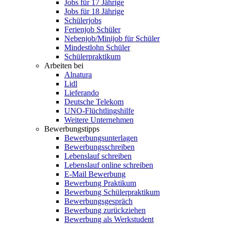
Jobs für 17 Jährige
Jobs für 18 Jährige
Schülerjobs
Ferienjob Schüler
Nebenjob/Minijob für Schüler
Mindestlohn Schüler
Schülerpraktikum
Arbeiten bei
Alnatura
Lidl
Lieferando
Deutsche Telekom
UNO-Flüchtlingshilfe
Weitere Unternehmen
Bewerbungstipps
Bewerbungsunterlagen
Bewerbungsschreiben
Lebenslauf schreiben
Lebenslauf online schreiben
E-Mail Bewerbung
Bewerbung Praktikum
Bewerbung Schülerpraktikum
Bewerbungsgespräch
Bewerbung zurückziehen
Bewerbung als Werkstudent