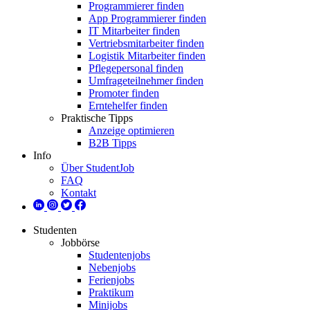
Programmierer finden
App Programmierer finden
IT Mitarbeiter finden
Vertriebsmitarbeiter finden
Logistik Mitarbeiter finden
Pflegepersonal finden
Umfrageteilnehmer finden
Promoter finden
Erntehelfer finden
Praktische Tipps
Anzeige optimieren
B2B Tipps
Info
Über StudentJob
FAQ
Kontakt
Studenten
Jobbörse
Studentenjobs
Nebenjobs
Ferienjobs
Praktikum
Minijobs