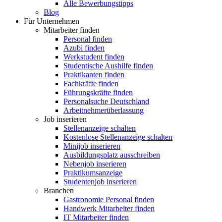
Alle Bewerbungstipps
Blog
Für Unternehmen
Mitarbeiter finden
Personal finden
Azubi finden
Werkstudent finden
Studentische Aushilfe finden
Praktikanten finden
Fachkräfte finden
Führungskräfte finden
Personalsuche Deutschland
Arbeitnehmerüberlassung
Job inserieren
Stellenanzeige schalten
Kostenlose Stellenanzeige schalten
Minijob inserieren
Ausbildungsplatz ausschreiben
Nebenjob inserieren
Praktikumsanzeige
Studentenjob inserieren
Branchen
Gastronomie Personal finden
Handwerk Mitarbeiter finden
IT Mitarbeiter finden