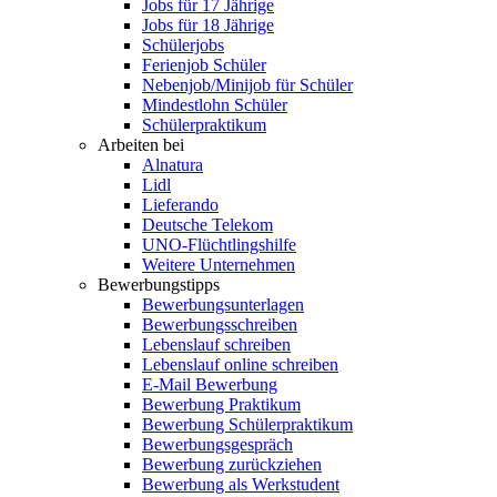
Jobs für 17 Jährige
Jobs für 18 Jährige
Schülerjobs
Ferienjob Schüler
Nebenjob/Minijob für Schüler
Mindestlohn Schüler
Schülerpraktikum
Arbeiten bei
Alnatura
Lidl
Lieferando
Deutsche Telekom
UNO-Flüchtlingshilfe
Weitere Unternehmen
Bewerbungstipps
Bewerbungsunterlagen
Bewerbungsschreiben
Lebenslauf schreiben
Lebenslauf online schreiben
E-Mail Bewerbung
Bewerbung Praktikum
Bewerbung Schülerpraktikum
Bewerbungsgespräch
Bewerbung zurückziehen
Bewerbung als Werkstudent