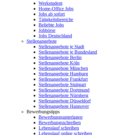
Werkstudent
Home-Office Jobs
Jobs ab sofort
Tätigkeitsbereiche
Beliebte Jobs
Jobbörse
Jobs Deutschland
Stellenangebote
Stellenangebote je Stadt
Stellenangebote je Bundesland
Stellenangebote Berlin
Stellenangebote Köln
Stellenangebote München
Stellenangebote Hamburg
Stellenangebote Frankfurt
Stellenangebote Stuttgart
Stellenangebote Dortmund
Stellenangebote Nürnberg
Stellenangebote Düsseldorf
Stellenangebote Hannover
Bewerbungstipps
Bewerbungsunterlagen
Bewerbungsschreiben
Lebenslauf schreiben
Lebenslauf online schreiben