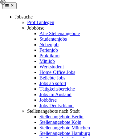
Jobsuche
Profil anlegen
Jobbörse
Alle Stellenangebote
Studentenjobs
Nebenjob
Ferienjob
Praktikum
Minijob
Werkstudent
Home-Office Jobs
Beliebte Jobs
Jobs ab sofort
Tätigkeitsbereiche
Jobs im Ausland
Jobbörse
Jobs Deutschland
Stellenangebote nach Stadt
Stellenangebote Berlin
Stellenangebote Köln
Stellenangebote München
Stellenangebote Hamburg