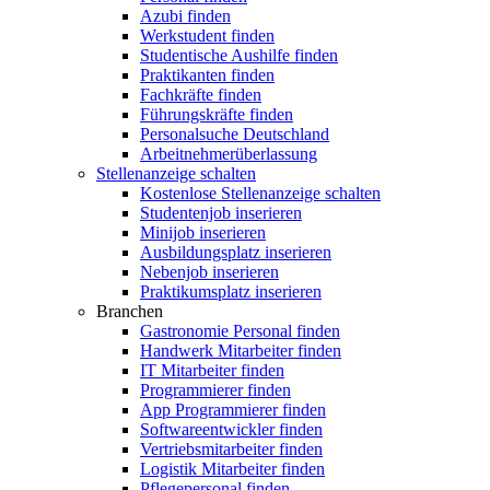
Azubi finden
Werkstudent finden
Studentische Aushilfe finden
Praktikanten finden
Fachkräfte finden
Führungskräfte finden
Personalsuche Deutschland
Arbeitnehmerüberlassung
Stellenanzeige schalten
Kostenlose Stellenanzeige schalten
Studentenjob inserieren
Minijob inserieren
Ausbildungsplatz inserieren
Nebenjob inserieren
Praktikumsplatz inserieren
Branchen
Gastronomie Personal finden
Handwerk Mitarbeiter finden
IT Mitarbeiter finden
Programmierer finden
App Programmierer finden
Softwareentwickler finden
Vertriebsmitarbeiter finden
Logistik Mitarbeiter finden
Pflegepersonal finden