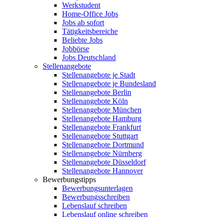
Werkstudent
Home-Office Jobs
Jobs ab sofort
Tätigkeitsbereiche
Beliebte Jobs
Jobbörse
Jobs Deutschland
Stellenangebote
Stellenangebote je Stadt
Stellenangebote je Bundesland
Stellenangebote Berlin
Stellenangebote Köln
Stellenangebote München
Stellenangebote Hamburg
Stellenangebote Frankfurt
Stellenangebote Stuttgart
Stellenangebote Dortmund
Stellenangebote Nürnberg
Stellenangebote Düsseldorf
Stellenangebote Hannover
Bewerbungstipps
Bewerbungsunterlagen
Bewerbungsschreiben
Lebenslauf schreiben
Lebenslauf online schreiben