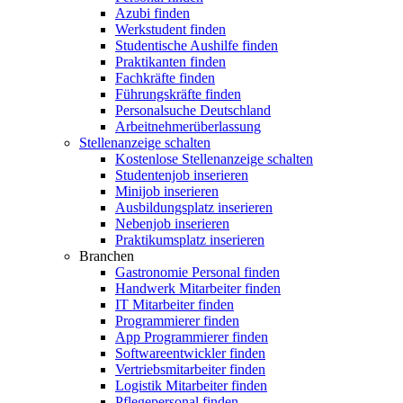
Azubi finden
Werkstudent finden
Studentische Aushilfe finden
Praktikanten finden
Fachkräfte finden
Führungskräfte finden
Personalsuche Deutschland
Arbeitnehmerüberlassung
Stellenanzeige schalten
Kostenlose Stellenanzeige schalten
Studentenjob inserieren
Minijob inserieren
Ausbildungsplatz inserieren
Nebenjob inserieren
Praktikumsplatz inserieren
Branchen
Gastronomie Personal finden
Handwerk Mitarbeiter finden
IT Mitarbeiter finden
Programmierer finden
App Programmierer finden
Softwareentwickler finden
Vertriebsmitarbeiter finden
Logistik Mitarbeiter finden
Pflegepersonal finden