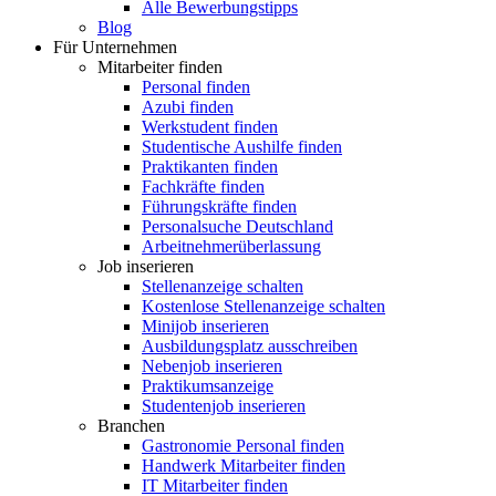
Alle Bewerbungstipps
Blog
Für Unternehmen
Mitarbeiter finden
Personal finden
Azubi finden
Werkstudent finden
Studentische Aushilfe finden
Praktikanten finden
Fachkräfte finden
Führungskräfte finden
Personalsuche Deutschland
Arbeitnehmerüberlassung
Job inserieren
Stellenanzeige schalten
Kostenlose Stellenanzeige schalten
Minijob inserieren
Ausbildungsplatz ausschreiben
Nebenjob inserieren
Praktikumsanzeige
Studentenjob inserieren
Branchen
Gastronomie Personal finden
Handwerk Mitarbeiter finden
IT Mitarbeiter finden