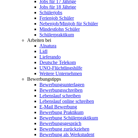
Jobs für 17 Jährige
Jobs für 18 Jährige
Schülerjobs
Ferienjob Schüler
Nebenjob/Minijob für Schüler
Mindestlohn Schüler
Schülerpraktikum
Arbeiten bei
Alnatura
Lidl
Lieferando
Deutsche Telekom
UNO-Flüchtlingshilfe
Weitere Unternehmen
Bewerbungstipps
Bewerbungsunterlagen
Bewerbungsschreiben
Lebenslauf schreiben
Lebenslauf online schreiben
E-Mail Bewerbung
Bewerbung Praktikum
Bewerbung Schülerpraktikum
Bewerbungsgespräch
Bewerbung zurückziehen
Bewerbung als Werkstudent