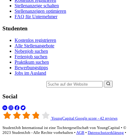
Kostenlos registrieren
Stellenanzeige schalten
Stellenanzeigen optimieren
FAQ für Unternehmer
Studenten
Kostenlos registrieren
Alle Stellenangebote
Nebenjob suchen
Ferienjob suchen
Praktikum suchen
Bewerbungstipps
Jobs im Ausland
Suche auf der Website
Social
YoungCapital Google score - 42 reviews
StudentJob International ist eine Tochtergesellschaft von YoungCapital • ©
2023 StudentJob - Alle Rechte vorbehalten •
AGB
•
Datenschutzerklärung
•