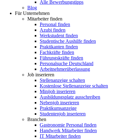
Alle Bewerbungstipps
Blog
Für Unternehmen
Mitarbeiter finden
Personal finden
Azubi finden
Werkstudent finden
Studentische Aushilfe finden
Praktikanten finden
Fachkräfte finden
Führungskräfte finden
Personalsuche Deutschland
Arbeitnehmerüberlassung
Job inserieren
Stellenanzeige schalten
Kostenlose Stellenanzeige schalten
Minijob inserieren
Ausbildungsplatz ausschreiben
Nebenjob inserieren
Praktikumsanzeige
Studentenjob inserieren
Branchen
Gastronomie Personal finden
Handwerk Mitarbeiter finden
IT Mitarbeiter finden