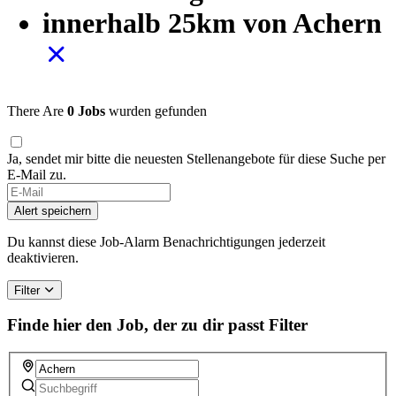
innerhalb 25km von Achern
There Are
0 Jobs
wurden gefunden
Ja, sendet mir bitte die neuesten Stellenangebote für diese Suche per
E-Mail zu.
If
you
Alert speichern
are
a
Du kannst diese Job-Alarm Benachrichtigungen jederzeit
human,
deaktivieren.
ignore
this
Filter
field
Finde hier den Job, der zu dir passt
Filter