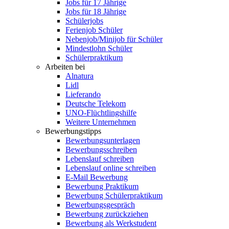
Jobs für 17 Jährige
Jobs für 18 Jährige
Schülerjobs
Ferienjob Schüler
Nebenjob/Minijob für Schüler
Mindestlohn Schüler
Schülerpraktikum
Arbeiten bei
Alnatura
Lidl
Lieferando
Deutsche Telekom
UNO-Flüchtlingshilfe
Weitere Unternehmen
Bewerbungstipps
Bewerbungsunterlagen
Bewerbungsschreiben
Lebenslauf schreiben
Lebenslauf online schreiben
E-Mail Bewerbung
Bewerbung Praktikum
Bewerbung Schülerpraktikum
Bewerbungsgespräch
Bewerbung zurückziehen
Bewerbung als Werkstudent