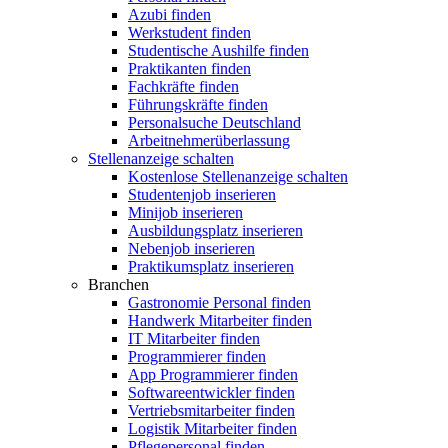
Azubi finden
Werkstudent finden
Studentische Aushilfe finden
Praktikanten finden
Fachkräfte finden
Führungskräfte finden
Personalsuche Deutschland
Arbeitnehmerüberlassung
Stellenanzeige schalten
Kostenlose Stellenanzeige schalten
Studentenjob inserieren
Minijob inserieren
Ausbildungsplatz inserieren
Nebenjob inserieren
Praktikumsplatz inserieren
Branchen
Gastronomie Personal finden
Handwerk Mitarbeiter finden
IT Mitarbeiter finden
Programmierer finden
App Programmierer finden
Softwareentwickler finden
Vertriebsmitarbeiter finden
Logistik Mitarbeiter finden
Pflegepersonal finden