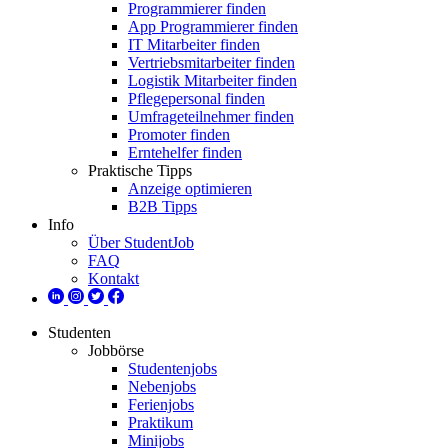
Programmierer finden
App Programmierer finden
IT Mitarbeiter finden
Vertriebsmitarbeiter finden
Logistik Mitarbeiter finden
Pflegepersonal finden
Umfrageteilnehmer finden
Promoter finden
Erntehelfer finden
Praktische Tipps
Anzeige optimieren
B2B Tipps
Info
Über StudentJob
FAQ
Kontakt
Studenten
Jobbörse
Studentenjobs
Nebenjobs
Ferienjobs
Praktikum
Minijobs