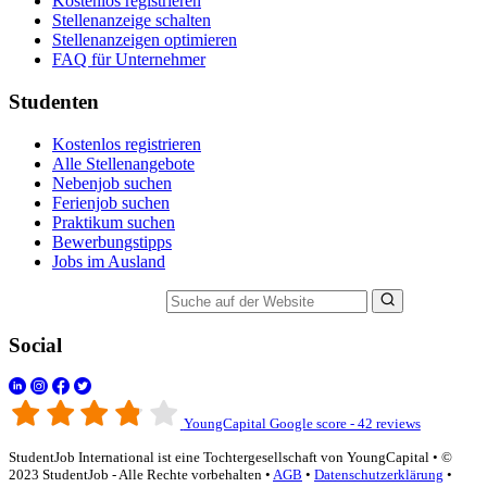
Kostenlos registrieren
Stellenanzeige schalten
Stellenanzeigen optimieren
FAQ für Unternehmer
Studenten
Kostenlos registrieren
Alle Stellenangebote
Nebenjob suchen
Ferienjob suchen
Praktikum suchen
Bewerbungstipps
Jobs im Ausland
Suche auf der Website
Social
YoungCapital Google score - 42 reviews
StudentJob International ist eine Tochtergesellschaft von YoungCapital • ©
2023 StudentJob - Alle Rechte vorbehalten •
AGB
•
Datenschutzerklärung
•