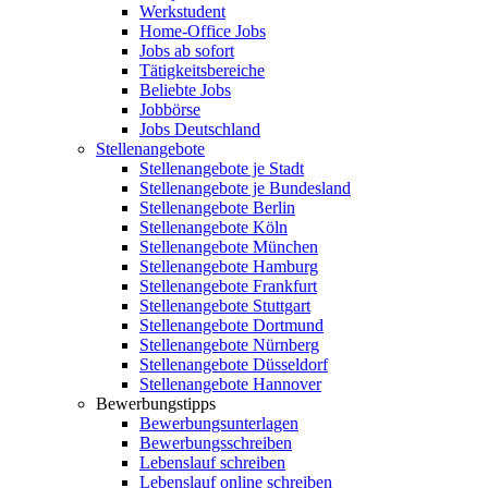
Werkstudent
Home-Office Jobs
Jobs ab sofort
Tätigkeitsbereiche
Beliebte Jobs
Jobbörse
Jobs Deutschland
Stellenangebote
Stellenangebote je Stadt
Stellenangebote je Bundesland
Stellenangebote Berlin
Stellenangebote Köln
Stellenangebote München
Stellenangebote Hamburg
Stellenangebote Frankfurt
Stellenangebote Stuttgart
Stellenangebote Dortmund
Stellenangebote Nürnberg
Stellenangebote Düsseldorf
Stellenangebote Hannover
Bewerbungstipps
Bewerbungsunterlagen
Bewerbungsschreiben
Lebenslauf schreiben
Lebenslauf online schreiben