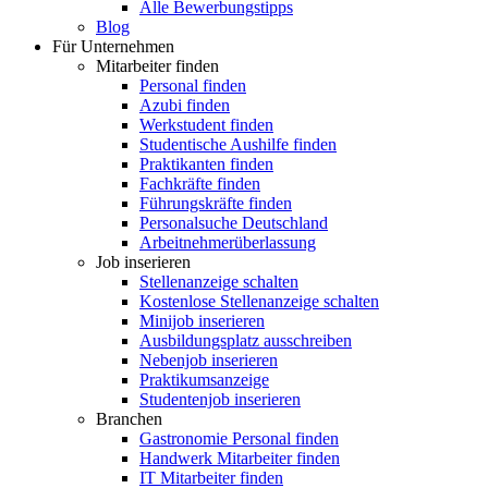
Alle Bewerbungstipps
Blog
Für Unternehmen
Mitarbeiter finden
Personal finden
Azubi finden
Werkstudent finden
Studentische Aushilfe finden
Praktikanten finden
Fachkräfte finden
Führungskräfte finden
Personalsuche Deutschland
Arbeitnehmerüberlassung
Job inserieren
Stellenanzeige schalten
Kostenlose Stellenanzeige schalten
Minijob inserieren
Ausbildungsplatz ausschreiben
Nebenjob inserieren
Praktikumsanzeige
Studentenjob inserieren
Branchen
Gastronomie Personal finden
Handwerk Mitarbeiter finden
IT Mitarbeiter finden