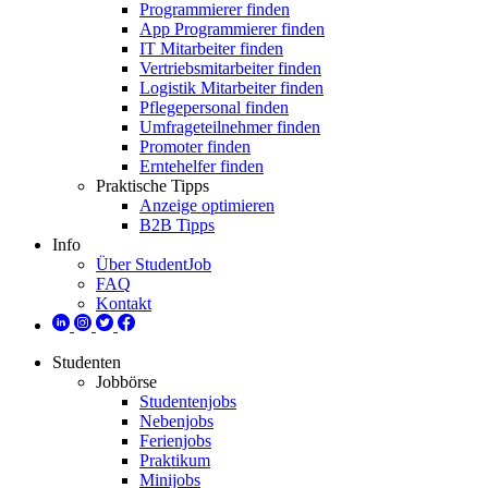
Programmierer finden
App Programmierer finden
IT Mitarbeiter finden
Vertriebsmitarbeiter finden
Logistik Mitarbeiter finden
Pflegepersonal finden
Umfrageteilnehmer finden
Promoter finden
Erntehelfer finden
Praktische Tipps
Anzeige optimieren
B2B Tipps
Info
Über StudentJob
FAQ
Kontakt
Studenten
Jobbörse
Studentenjobs
Nebenjobs
Ferienjobs
Praktikum
Minijobs