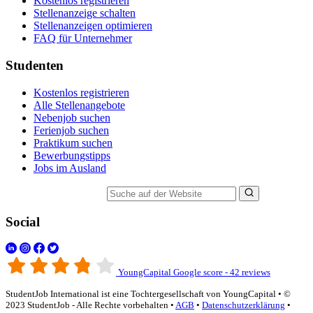
Kostenlos registrieren
Stellenanzeige schalten
Stellenanzeigen optimieren
FAQ für Unternehmer
Studenten
Kostenlos registrieren
Alle Stellenangebote
Nebenjob suchen
Ferienjob suchen
Praktikum suchen
Bewerbungstipps
Jobs im Ausland
Suche auf der Website
Social
YoungCapital Google score - 42 reviews
StudentJob International ist eine Tochtergesellschaft von YoungCapital • ©
2023 StudentJob - Alle Rechte vorbehalten •
AGB
•
Datenschutzerklärung
•