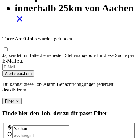
innerhalb 25km von Aachen
There Are
0 Jobs
wurden gefunden
Ja, sendet mir bitte die neuesten Stellenangebote für diese Suche per
E-Mail zu.
If
you
Alert speichern
are
a
Du kannst diese Job-Alarm Benachrichtigungen jederzeit
human,
deaktivieren.
ignore
this
Filter
field
Finde hier den Job, der zu dir passt
Filter