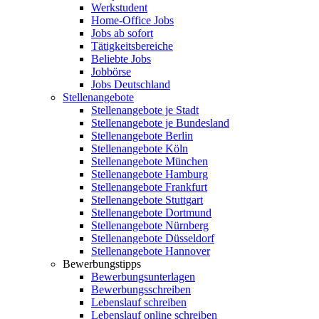
Werkstudent
Home-Office Jobs
Jobs ab sofort
Tätigkeitsbereiche
Beliebte Jobs
Jobbörse
Jobs Deutschland
Stellenangebote
Stellenangebote je Stadt
Stellenangebote je Bundesland
Stellenangebote Berlin
Stellenangebote Köln
Stellenangebote München
Stellenangebote Hamburg
Stellenangebote Frankfurt
Stellenangebote Stuttgart
Stellenangebote Dortmund
Stellenangebote Nürnberg
Stellenangebote Düsseldorf
Stellenangebote Hannover
Bewerbungstipps
Bewerbungsunterlagen
Bewerbungsschreiben
Lebenslauf schreiben
Lebenslauf online schreiben