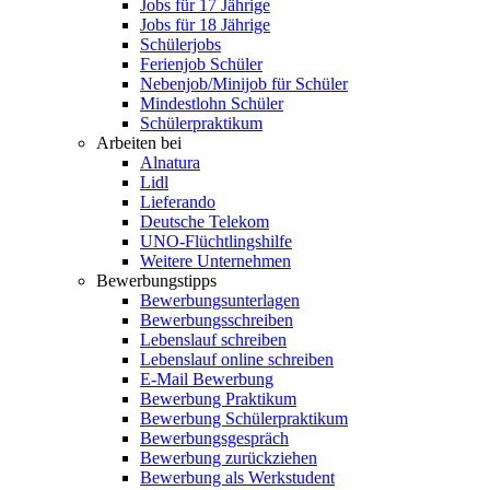
Jobs für 17 Jährige
Jobs für 18 Jährige
Schülerjobs
Ferienjob Schüler
Nebenjob/Minijob für Schüler
Mindestlohn Schüler
Schülerpraktikum
Arbeiten bei
Alnatura
Lidl
Lieferando
Deutsche Telekom
UNO-Flüchtlingshilfe
Weitere Unternehmen
Bewerbungstipps
Bewerbungsunterlagen
Bewerbungsschreiben
Lebenslauf schreiben
Lebenslauf online schreiben
E-Mail Bewerbung
Bewerbung Praktikum
Bewerbung Schülerpraktikum
Bewerbungsgespräch
Bewerbung zurückziehen
Bewerbung als Werkstudent