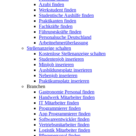
Azubi finden
Werkstudent finden
Studentische Aushilfe finden
Praktikanten finden
Fachkräfte finden
Führungskräfte finden
Personalsuche Deutschland
Arbeitnehmerüberlassung
Stellenanzeige schalten
Kostenlose Stellenanzeige schalten
Studentenjob inserieren
Minijob inserieren
Ausbildungsplatz inserieren
Nebenjob inserieren
Praktikumsplatz inserieren
Branchen
Gastronomie Personal finden
Handwerk Mitarbeiter finden
IT Mitarbeiter finden
Programmierer finden
App Programmierer finden
Softwareentwickler finden
Vertriebsmitarbeiter finden
Logistik Mitarbeiter finden
Pflegepersonal finden