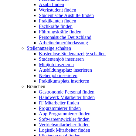
Azubi finden
Werkstudent finden
Studentische Aushilfe finden
Praktikanten finden
Fachkräfte finden
Führungskräfte finden
Personalsuche Deutschland
Arbeitnehmerüberlassung
Stellenanzeige schalten
Kostenlose Stellenanzeige schalten
Studentenjob inserieren
Minijob inserieren
Ausbildungsplatz inserieren
Nebenjob inserieren
Praktikumsplatz inserieren
Branchen
Gastronomie Personal finden
Handwerk Mitarbeiter finden
IT Mitarbeiter finden
Programmierer finden
App Programmierer finden
Softwareentwickler finden
Vertriebsmitarbeiter finden
Logistik Mitarbeiter finden
Pflegepersonal finden