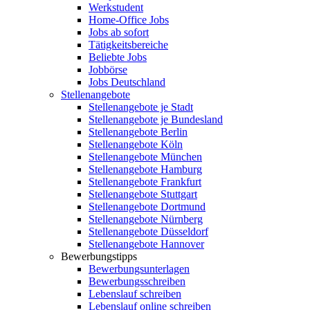
Werkstudent
Home-Office Jobs
Jobs ab sofort
Tätigkeitsbereiche
Beliebte Jobs
Jobbörse
Jobs Deutschland
Stellenangebote
Stellenangebote je Stadt
Stellenangebote je Bundesland
Stellenangebote Berlin
Stellenangebote Köln
Stellenangebote München
Stellenangebote Hamburg
Stellenangebote Frankfurt
Stellenangebote Stuttgart
Stellenangebote Dortmund
Stellenangebote Nürnberg
Stellenangebote Düsseldorf
Stellenangebote Hannover
Bewerbungstipps
Bewerbungsunterlagen
Bewerbungsschreiben
Lebenslauf schreiben
Lebenslauf online schreiben