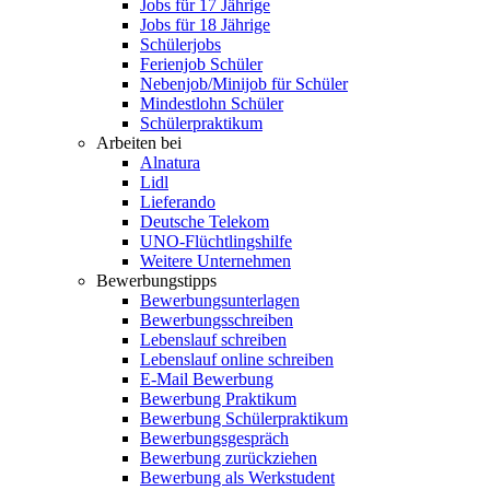
Jobs für 17 Jährige
Jobs für 18 Jährige
Schülerjobs
Ferienjob Schüler
Nebenjob/Minijob für Schüler
Mindestlohn Schüler
Schülerpraktikum
Arbeiten bei
Alnatura
Lidl
Lieferando
Deutsche Telekom
UNO-Flüchtlingshilfe
Weitere Unternehmen
Bewerbungstipps
Bewerbungsunterlagen
Bewerbungsschreiben
Lebenslauf schreiben
Lebenslauf online schreiben
E-Mail Bewerbung
Bewerbung Praktikum
Bewerbung Schülerpraktikum
Bewerbungsgespräch
Bewerbung zurückziehen
Bewerbung als Werkstudent