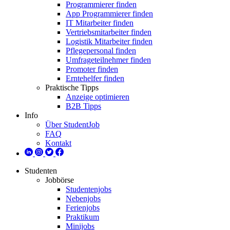
Programmierer finden
App Programmierer finden
IT Mitarbeiter finden
Vertriebsmitarbeiter finden
Logistik Mitarbeiter finden
Pflegepersonal finden
Umfrageteilnehmer finden
Promoter finden
Erntehelfer finden
Praktische Tipps
Anzeige optimieren
B2B Tipps
Info
Über StudentJob
FAQ
Kontakt
Studenten
Jobbörse
Studentenjobs
Nebenjobs
Ferienjobs
Praktikum
Minijobs