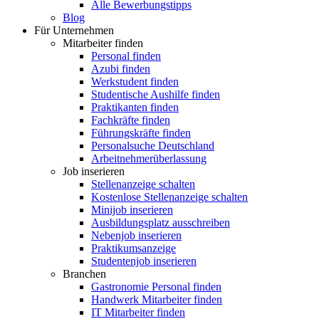
Alle Bewerbungstipps
Blog
Für Unternehmen
Mitarbeiter finden
Personal finden
Azubi finden
Werkstudent finden
Studentische Aushilfe finden
Praktikanten finden
Fachkräfte finden
Führungskräfte finden
Personalsuche Deutschland
Arbeitnehmerüberlassung
Job inserieren
Stellenanzeige schalten
Kostenlose Stellenanzeige schalten
Minijob inserieren
Ausbildungsplatz ausschreiben
Nebenjob inserieren
Praktikumsanzeige
Studentenjob inserieren
Branchen
Gastronomie Personal finden
Handwerk Mitarbeiter finden
IT Mitarbeiter finden