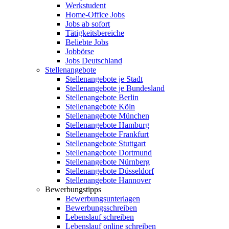
Werkstudent
Home-Office Jobs
Jobs ab sofort
Tätigkeitsbereiche
Beliebte Jobs
Jobbörse
Jobs Deutschland
Stellenangebote
Stellenangebote je Stadt
Stellenangebote je Bundesland
Stellenangebote Berlin
Stellenangebote Köln
Stellenangebote München
Stellenangebote Hamburg
Stellenangebote Frankfurt
Stellenangebote Stuttgart
Stellenangebote Dortmund
Stellenangebote Nürnberg
Stellenangebote Düsseldorf
Stellenangebote Hannover
Bewerbungstipps
Bewerbungsunterlagen
Bewerbungsschreiben
Lebenslauf schreiben
Lebenslauf online schreiben