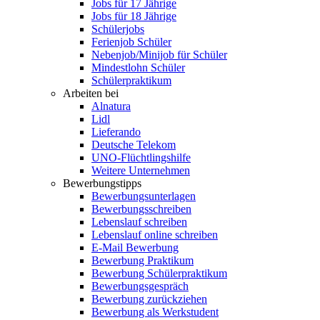
Jobs für 17 Jährige
Jobs für 18 Jährige
Schülerjobs
Ferienjob Schüler
Nebenjob/Minijob für Schüler
Mindestlohn Schüler
Schülerpraktikum
Arbeiten bei
Alnatura
Lidl
Lieferando
Deutsche Telekom
UNO-Flüchtlingshilfe
Weitere Unternehmen
Bewerbungstipps
Bewerbungsunterlagen
Bewerbungsschreiben
Lebenslauf schreiben
Lebenslauf online schreiben
E-Mail Bewerbung
Bewerbung Praktikum
Bewerbung Schülerpraktikum
Bewerbungsgespräch
Bewerbung zurückziehen
Bewerbung als Werkstudent