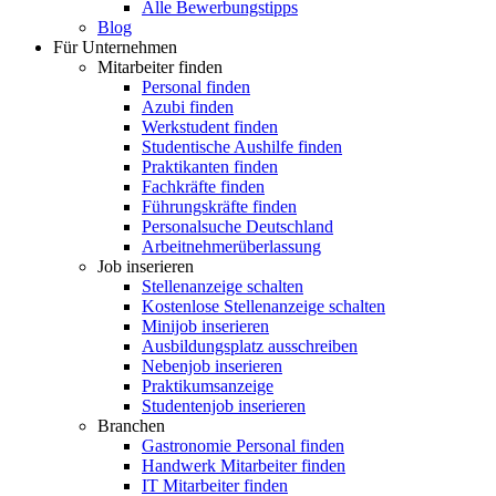
Alle Bewerbungstipps
Blog
Für Unternehmen
Mitarbeiter finden
Personal finden
Azubi finden
Werkstudent finden
Studentische Aushilfe finden
Praktikanten finden
Fachkräfte finden
Führungskräfte finden
Personalsuche Deutschland
Arbeitnehmerüberlassung
Job inserieren
Stellenanzeige schalten
Kostenlose Stellenanzeige schalten
Minijob inserieren
Ausbildungsplatz ausschreiben
Nebenjob inserieren
Praktikumsanzeige
Studentenjob inserieren
Branchen
Gastronomie Personal finden
Handwerk Mitarbeiter finden
IT Mitarbeiter finden