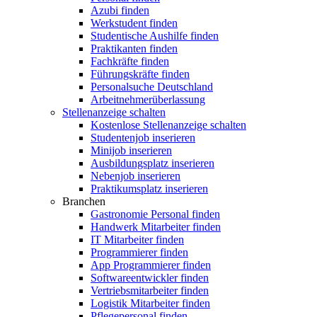
Azubi finden
Werkstudent finden
Studentische Aushilfe finden
Praktikanten finden
Fachkräfte finden
Führungskräfte finden
Personalsuche Deutschland
Arbeitnehmerüberlassung
Stellenanzeige schalten
Kostenlose Stellenanzeige schalten
Studentenjob inserieren
Minijob inserieren
Ausbildungsplatz inserieren
Nebenjob inserieren
Praktikumsplatz inserieren
Branchen
Gastronomie Personal finden
Handwerk Mitarbeiter finden
IT Mitarbeiter finden
Programmierer finden
App Programmierer finden
Softwareentwickler finden
Vertriebsmitarbeiter finden
Logistik Mitarbeiter finden
Pflegepersonal finden