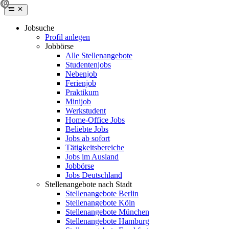
Jobsuche
Profil anlegen
Jobbörse
Alle Stellenangebote
Studentenjobs
Nebenjob
Ferienjob
Praktikum
Minijob
Werkstudent
Home-Office Jobs
Beliebte Jobs
Jobs ab sofort
Tätigkeitsbereiche
Jobs im Ausland
Jobbörse
Jobs Deutschland
Stellenangebote nach Stadt
Stellenangebote Berlin
Stellenangebote Köln
Stellenangebote München
Stellenangebote Hamburg