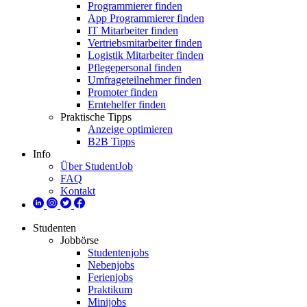
Programmierer finden
App Programmierer finden
IT Mitarbeiter finden
Vertriebsmitarbeiter finden
Logistik Mitarbeiter finden
Pflegepersonal finden
Umfrageteilnehmer finden
Promoter finden
Erntehelfer finden
Praktische Tipps
Anzeige optimieren
B2B Tipps
Info
Über StudentJob
FAQ
Kontakt
Studenten
Jobbörse
Studentenjobs
Nebenjobs
Ferienjobs
Praktikum
Minijobs