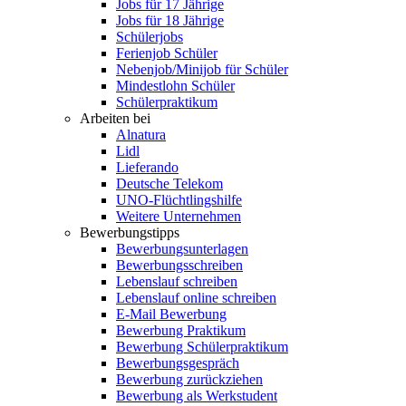
Jobs für 17 Jährige
Jobs für 18 Jährige
Schülerjobs
Ferienjob Schüler
Nebenjob/Minijob für Schüler
Mindestlohn Schüler
Schülerpraktikum
Arbeiten bei
Alnatura
Lidl
Lieferando
Deutsche Telekom
UNO-Flüchtlingshilfe
Weitere Unternehmen
Bewerbungstipps
Bewerbungsunterlagen
Bewerbungsschreiben
Lebenslauf schreiben
Lebenslauf online schreiben
E-Mail Bewerbung
Bewerbung Praktikum
Bewerbung Schülerpraktikum
Bewerbungsgespräch
Bewerbung zurückziehen
Bewerbung als Werkstudent