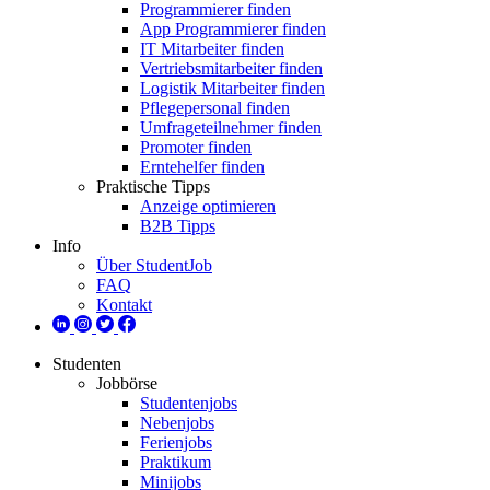
Programmierer finden
App Programmierer finden
IT Mitarbeiter finden
Vertriebsmitarbeiter finden
Logistik Mitarbeiter finden
Pflegepersonal finden
Umfrageteilnehmer finden
Promoter finden
Erntehelfer finden
Praktische Tipps
Anzeige optimieren
B2B Tipps
Info
Über StudentJob
FAQ
Kontakt
Studenten
Jobbörse
Studentenjobs
Nebenjobs
Ferienjobs
Praktikum
Minijobs