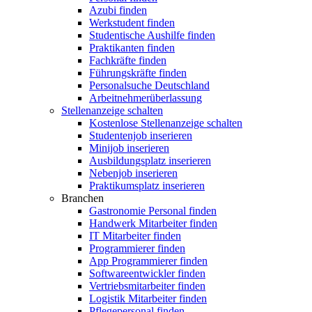
Azubi finden
Werkstudent finden
Studentische Aushilfe finden
Praktikanten finden
Fachkräfte finden
Führungskräfte finden
Personalsuche Deutschland
Arbeitnehmerüberlassung
Stellenanzeige schalten
Kostenlose Stellenanzeige schalten
Studentenjob inserieren
Minijob inserieren
Ausbildungsplatz inserieren
Nebenjob inserieren
Praktikumsplatz inserieren
Branchen
Gastronomie Personal finden
Handwerk Mitarbeiter finden
IT Mitarbeiter finden
Programmierer finden
App Programmierer finden
Softwareentwickler finden
Vertriebsmitarbeiter finden
Logistik Mitarbeiter finden
Pflegepersonal finden