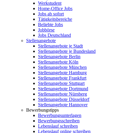
Werkstudent
Home-Office Jobs
Jobs ab sofort
Tätigkeitsbereiche
Beliebte Jobs
Jobbörse
Jobs Deutschland
Stellenangebote
Stellenangebote je Stadt
Stellenangebote je Bundesland
Stellenangebote Berlin
Stellenangebote Köln
Stellenangebote München
Stellenangebote Hamburg
Stellenangebote Frankfurt
Stellenangebote Stuttgart
Stellenangebote Dortmund
Stellenangebote Nürnberg
Stellenangebote Düsseldorf
Stellenangebote Hannover
Bewerbungstipps
Bewerbungsunterlagen
Bewerbungsschreiben
Lebenslauf schreiben
Lebenslauf online schreiben