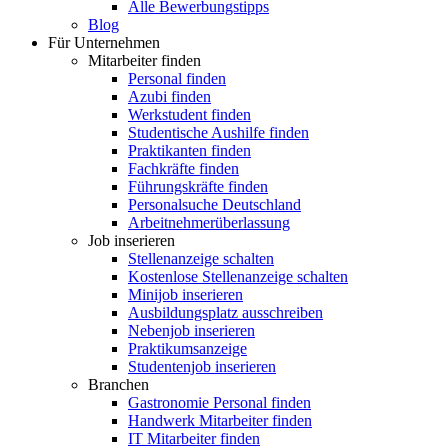
Alle Bewerbungstipps
Blog
Für Unternehmen
Mitarbeiter finden
Personal finden
Azubi finden
Werkstudent finden
Studentische Aushilfe finden
Praktikanten finden
Fachkräfte finden
Führungskräfte finden
Personalsuche Deutschland
Arbeitnehmerüberlassung
Job inserieren
Stellenanzeige schalten
Kostenlose Stellenanzeige schalten
Minijob inserieren
Ausbildungsplatz ausschreiben
Nebenjob inserieren
Praktikumsanzeige
Studentenjob inserieren
Branchen
Gastronomie Personal finden
Handwerk Mitarbeiter finden
IT Mitarbeiter finden