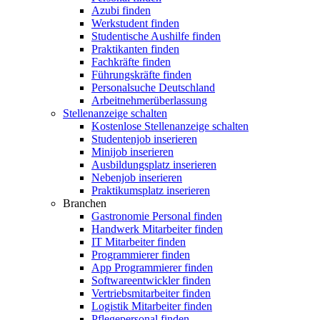
Azubi finden
Werkstudent finden
Studentische Aushilfe finden
Praktikanten finden
Fachkräfte finden
Führungskräfte finden
Personalsuche Deutschland
Arbeitnehmerüberlassung
Stellenanzeige schalten
Kostenlose Stellenanzeige schalten
Studentenjob inserieren
Minijob inserieren
Ausbildungsplatz inserieren
Nebenjob inserieren
Praktikumsplatz inserieren
Branchen
Gastronomie Personal finden
Handwerk Mitarbeiter finden
IT Mitarbeiter finden
Programmierer finden
App Programmierer finden
Softwareentwickler finden
Vertriebsmitarbeiter finden
Logistik Mitarbeiter finden
Pflegepersonal finden