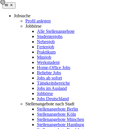
Jobsuche
Profil anlegen
Jobbörse
Alle Stellenangebote
Studentenjobs
Nebenjob
Ferienjob
Praktikum
Minijob
Werkstudent
Home-Office Jobs
Beliebte Jobs
Jobs ab sofort
Tätigkeitsbereiche
Jobs im Ausland
Jobbörse
Jobs Deutschland
Stellenangebote nach Stadt
Stellenangebote Berlin
Stellenangebote Köln
Stellenangebote München
Stellenangebote Hamburg