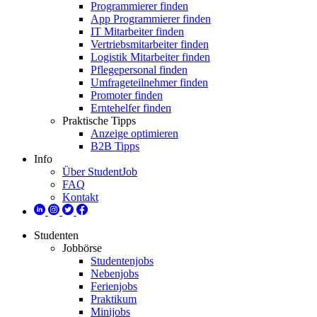
Programmierer finden
App Programmierer finden
IT Mitarbeiter finden
Vertriebsmitarbeiter finden
Logistik Mitarbeiter finden
Pflegepersonal finden
Umfrageteilnehmer finden
Promoter finden
Erntehelfer finden
Praktische Tipps
Anzeige optimieren
B2B Tipps
Info
Über StudentJob
FAQ
Kontakt
Studenten
Jobbörse
Studentenjobs
Nebenjobs
Ferienjobs
Praktikum
Minijobs