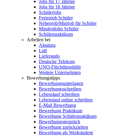
Jobs für 17 Jährige
Jobs für 18 Jährige
Schülerjobs
Ferienjob Schüler
Nebenjob/Minijob für Schüler
Mindestlohn Schüler
Schülerpraktikum
Arbeiten bei
Alnatura
Lidl
Lieferando
Deutsche Telekom
UNO-Flüchtlingshilfe
Weitere Unternehmen
Bewerbungstipps
Bewerbungsunterlagen
Bewerbungsschreiben
Lebenslauf schreiben
Lebenslauf online schreiben
E-Mail Bewerbung
Bewerbung Praktikum
Bewerbung Schülerpraktikum
Bewerbungsgespräch
Bewerbung zurückziehen
Bewerbung als Werkstudent