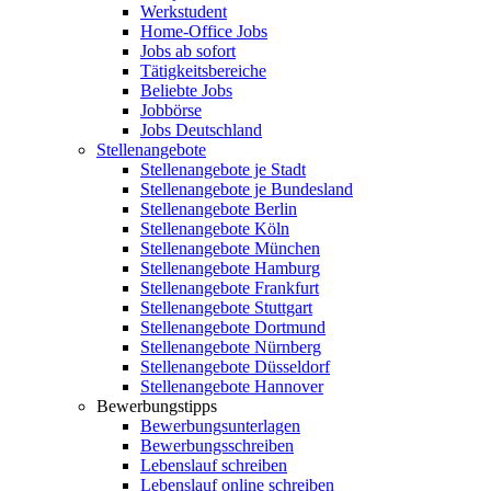
Werkstudent
Home-Office Jobs
Jobs ab sofort
Tätigkeitsbereiche
Beliebte Jobs
Jobbörse
Jobs Deutschland
Stellenangebote
Stellenangebote je Stadt
Stellenangebote je Bundesland
Stellenangebote Berlin
Stellenangebote Köln
Stellenangebote München
Stellenangebote Hamburg
Stellenangebote Frankfurt
Stellenangebote Stuttgart
Stellenangebote Dortmund
Stellenangebote Nürnberg
Stellenangebote Düsseldorf
Stellenangebote Hannover
Bewerbungstipps
Bewerbungsunterlagen
Bewerbungsschreiben
Lebenslauf schreiben
Lebenslauf online schreiben