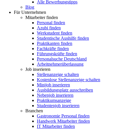
Alle Bewerbungstipps
Blog
Für Unternehmen
Mitarbeiter finden
Personal finden
Azubi finden
Werkstudent finden
Studentische Aushilfe finden
Praktikanten finden
Fachkräfte finden
Führungskräfte finden
Personalsuche Deutschland
Arbeitnehmerüberlassung
Job inserieren
Stellenanzeige schalten
Kostenlose Stellenanzeige schalten
Minijob inserieren
Ausbildungsplatz ausschreiben
Nebenjob inserieren
Praktikumsanzeige
Studentenjob inserieren
Branchen
Gastronomie Personal finden
Handwerk Mitarbeiter finden
IT Mitarbeiter finden