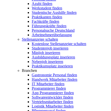
Azubi finden
Werkstudent finden
Studentische Aushilfe finden
Praktikanten finden
Fachkräfte finden
Führungskräfte finden
Personalsuche Deutschland
Arbeitnehmerüberlassung
Stellenanzeige schalten
Kostenlose Stellenanzeige schalten
Studentenjob inserieren
Minijob inserieren
Ausbildungsplatz inserieren
Nebenjob inserieren
Praktikumsplatz inserieren
Branchen
Gastronomie Personal finden
Handwerk Mitarbeiter finden
IT Mitarbeiter finden
Programmierer finden
App Programmierer finden
Softwareentwickler finden
Vertriebsmitarbeiter finden
Logistik Mitarbeiter finden
Pflegepersonal finden