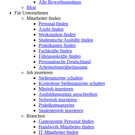
Alle Bewerbungstipps
Blog
Für Unternehmen
Mitarbeiter finden
Personal finden
Azubi finden
Werkstudent finden
Studentische Aushilfe finden
Praktikanten finden
Fachkräfte finden
Führungskräfte finden
Personalsuche Deutschland
Arbeitnehmerüberlassung
Job inserieren
Stellenanzeige schalten
Kostenlose Stellenanzeige schalten
Minijob inserieren
Ausbildungsplatz ausschreiben
Nebenjob inserieren
Praktikumsanzeige
Studentenjob inserieren
Branchen
Gastronomie Personal finden
Handwerk Mitarbeiter finden
IT Mitarbeiter finden