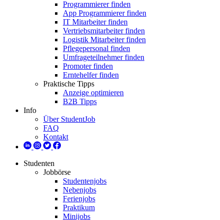
Programmierer finden
App Programmierer finden
IT Mitarbeiter finden
Vertriebsmitarbeiter finden
Logistik Mitarbeiter finden
Pflegepersonal finden
Umfrageteilnehmer finden
Promoter finden
Erntehelfer finden
Praktische Tipps
Anzeige optimieren
B2B Tipps
Info
Über StudentJob
FAQ
Kontakt
Studenten
Jobbörse
Studentenjobs
Nebenjobs
Ferienjobs
Praktikum
Minijobs