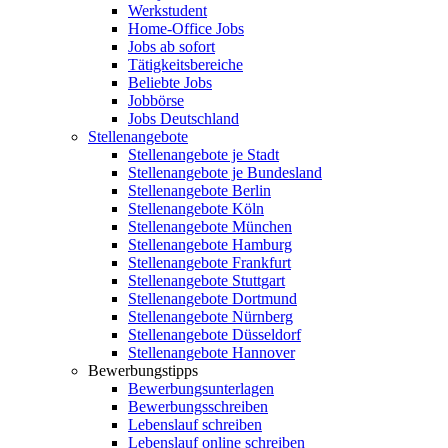
Werkstudent
Home-Office Jobs
Jobs ab sofort
Tätigkeitsbereiche
Beliebte Jobs
Jobbörse
Jobs Deutschland
Stellenangebote
Stellenangebote je Stadt
Stellenangebote je Bundesland
Stellenangebote Berlin
Stellenangebote Köln
Stellenangebote München
Stellenangebote Hamburg
Stellenangebote Frankfurt
Stellenangebote Stuttgart
Stellenangebote Dortmund
Stellenangebote Nürnberg
Stellenangebote Düsseldorf
Stellenangebote Hannover
Bewerbungstipps
Bewerbungsunterlagen
Bewerbungsschreiben
Lebenslauf schreiben
Lebenslauf online schreiben