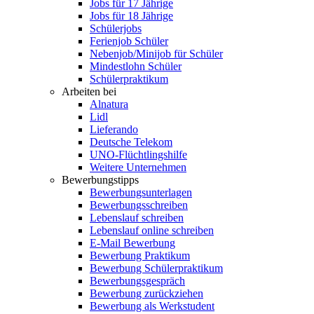
Jobs für 17 Jährige
Jobs für 18 Jährige
Schülerjobs
Ferienjob Schüler
Nebenjob/Minijob für Schüler
Mindestlohn Schüler
Schülerpraktikum
Arbeiten bei
Alnatura
Lidl
Lieferando
Deutsche Telekom
UNO-Flüchtlingshilfe
Weitere Unternehmen
Bewerbungstipps
Bewerbungsunterlagen
Bewerbungsschreiben
Lebenslauf schreiben
Lebenslauf online schreiben
E-Mail Bewerbung
Bewerbung Praktikum
Bewerbung Schülerpraktikum
Bewerbungsgespräch
Bewerbung zurückziehen
Bewerbung als Werkstudent