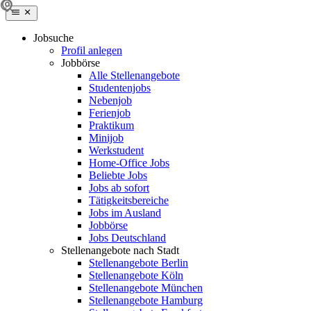
Jobsuche
Profil anlegen
Jobbörse
Alle Stellenangebote
Studentenjobs
Nebenjob
Ferienjob
Praktikum
Minijob
Werkstudent
Home-Office Jobs
Beliebte Jobs
Jobs ab sofort
Tätigkeitsbereiche
Jobs im Ausland
Jobbörse
Jobs Deutschland
Stellenangebote nach Stadt
Stellenangebote Berlin
Stellenangebote Köln
Stellenangebote München
Stellenangebote Hamburg