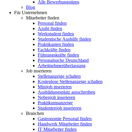
Alle Bewerbungstipps
Blog
Für Unternehmen
Mitarbeiter finden
Personal finden
Azubi finden
Werkstudent finden
Studentische Aushilfe finden
Praktikanten finden
Fachkräfte finden
Führungskräfte finden
Personalsuche Deutschland
Arbeitnehmerüberlassung
Job inserieren
Stellenanzeige schalten
Kostenlose Stellenanzeige schalten
Minijob inserieren
Ausbildungsplatz ausschreiben
Nebenjob inserieren
Praktikumsanzeige
Studentenjob inserieren
Branchen
Gastronomie Personal finden
Handwerk Mitarbeiter finden
IT Mitarbeiter finden