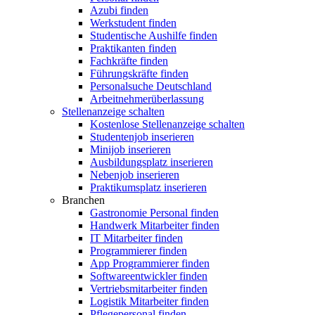
Azubi finden
Werkstudent finden
Studentische Aushilfe finden
Praktikanten finden
Fachkräfte finden
Führungskräfte finden
Personalsuche Deutschland
Arbeitnehmerüberlassung
Stellenanzeige schalten
Kostenlose Stellenanzeige schalten
Studentenjob inserieren
Minijob inserieren
Ausbildungsplatz inserieren
Nebenjob inserieren
Praktikumsplatz inserieren
Branchen
Gastronomie Personal finden
Handwerk Mitarbeiter finden
IT Mitarbeiter finden
Programmierer finden
App Programmierer finden
Softwareentwickler finden
Vertriebsmitarbeiter finden
Logistik Mitarbeiter finden
Pflegepersonal finden