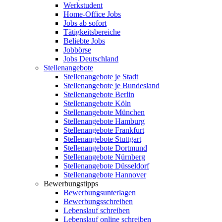
Werkstudent
Home-Office Jobs
Jobs ab sofort
Tätigkeitsbereiche
Beliebte Jobs
Jobbörse
Jobs Deutschland
Stellenangebote
Stellenangebote je Stadt
Stellenangebote je Bundesland
Stellenangebote Berlin
Stellenangebote Köln
Stellenangebote München
Stellenangebote Hamburg
Stellenangebote Frankfurt
Stellenangebote Stuttgart
Stellenangebote Dortmund
Stellenangebote Nürnberg
Stellenangebote Düsseldorf
Stellenangebote Hannover
Bewerbungstipps
Bewerbungsunterlagen
Bewerbungsschreiben
Lebenslauf schreiben
Lebenslauf online schreiben