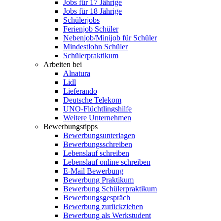
Jobs für 17 Jährige
Jobs für 18 Jährige
Schülerjobs
Ferienjob Schüler
Nebenjob/Minijob für Schüler
Mindestlohn Schüler
Schülerpraktikum
Arbeiten bei
Alnatura
Lidl
Lieferando
Deutsche Telekom
UNO-Flüchtlingshilfe
Weitere Unternehmen
Bewerbungstipps
Bewerbungsunterlagen
Bewerbungsschreiben
Lebenslauf schreiben
Lebenslauf online schreiben
E-Mail Bewerbung
Bewerbung Praktikum
Bewerbung Schülerpraktikum
Bewerbungsgespräch
Bewerbung zurückziehen
Bewerbung als Werkstudent