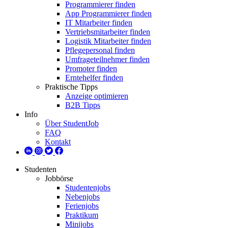
Programmierer finden
App Programmierer finden
IT Mitarbeiter finden
Vertriebsmitarbeiter finden
Logistik Mitarbeiter finden
Pflegepersonal finden
Umfrageteilnehmer finden
Promoter finden
Erntehelfer finden
Praktische Tipps
Anzeige optimieren
B2B Tipps
Info
Über StudentJob
FAQ
Kontakt
Studenten
Jobbörse
Studentenjobs
Nebenjobs
Ferienjobs
Praktikum
Minijobs