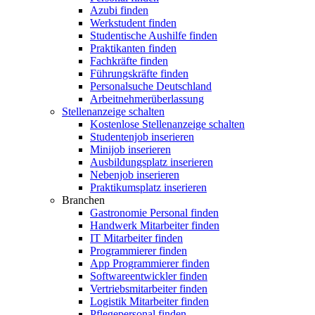
Azubi finden
Werkstudent finden
Studentische Aushilfe finden
Praktikanten finden
Fachkräfte finden
Führungskräfte finden
Personalsuche Deutschland
Arbeitnehmerüberlassung
Stellenanzeige schalten
Kostenlose Stellenanzeige schalten
Studentenjob inserieren
Minijob inserieren
Ausbildungsplatz inserieren
Nebenjob inserieren
Praktikumsplatz inserieren
Branchen
Gastronomie Personal finden
Handwerk Mitarbeiter finden
IT Mitarbeiter finden
Programmierer finden
App Programmierer finden
Softwareentwickler finden
Vertriebsmitarbeiter finden
Logistik Mitarbeiter finden
Pflegepersonal finden