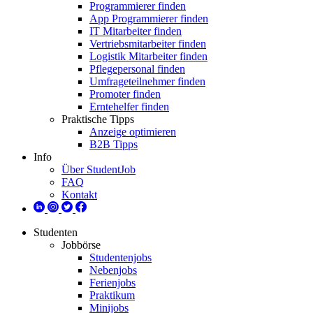
Programmierer finden
App Programmierer finden
IT Mitarbeiter finden
Vertriebsmitarbeiter finden
Logistik Mitarbeiter finden
Pflegepersonal finden
Umfrageteilnehmer finden
Promoter finden
Erntehelfer finden
Praktische Tipps
Anzeige optimieren
B2B Tipps
Info
Über StudentJob
FAQ
Kontakt
Studenten
Jobbörse
Studentenjobs
Nebenjobs
Ferienjobs
Praktikum
Minijobs