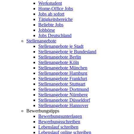
Werkstudent
Home-Office Jobs
Jobs ab sofort
Tätigkeitsbereiche
Beliebte Jobs
Jobbörse
Jobs Deutschland
Stellenangebote
Stellenangebote je Stadt
Stellenangebote je Bundesland
Stellenangebote Berlin
Stellenangebote Köln
Stellenangebote München
Stellenangebote Hamburg
Stellenangebote Frankfurt
Stellenangebote Stuttgart
Stellenangebote Dortmund
Stellenangebote Nürnberg
Stellenangebote Düsseldorf
Stellenangebote Hannover
Bewerbungstipps
Bewerbungsunterlagen
Bewerbungsschreiben
Lebenslauf schreiben
Lebenslauf online schreiben