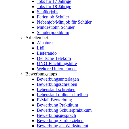
Jobs für 17 Jährige
Jobs für 18 Jährige
Schülerjobs
Ferienjob Schüler
Nebenjob/Minijob für Schüler
Mindestlohn Schüler
Schülerpraktikum
Arbeiten bei
Alnatura
Lidl
Lieferando
Deutsche Telekom
UNO-Flüchtlingshilfe
Weitere Unternehmen
Bewerbungstipps
Bewerbungsunterlagen
Bewerbungsschreiben
Lebenslauf schreiben
Lebenslauf online schreiben
E-Mail Bewerbung
Bewerbung Praktikum
Bewerbung Schülerpraktikum
Bewerbungsgespräch
Bewerbung zurückziehen
Bewerbung als Werkstudent