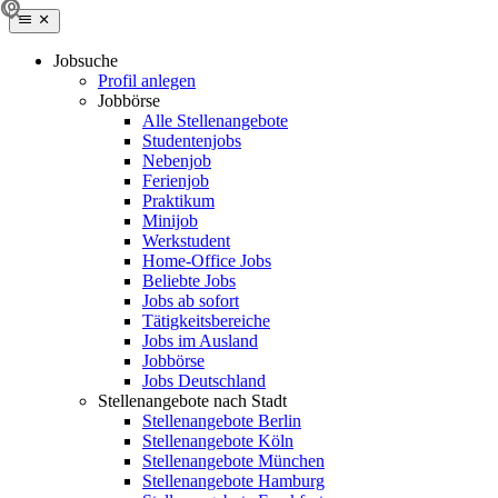
Jobsuche
Profil anlegen
Jobbörse
Alle Stellenangebote
Studentenjobs
Nebenjob
Ferienjob
Praktikum
Minijob
Werkstudent
Home-Office Jobs
Beliebte Jobs
Jobs ab sofort
Tätigkeitsbereiche
Jobs im Ausland
Jobbörse
Jobs Deutschland
Stellenangebote nach Stadt
Stellenangebote Berlin
Stellenangebote Köln
Stellenangebote München
Stellenangebote Hamburg