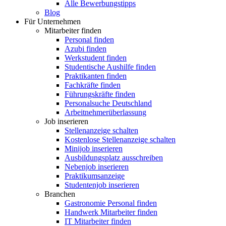
Alle Bewerbungstipps
Blog
Für Unternehmen
Mitarbeiter finden
Personal finden
Azubi finden
Werkstudent finden
Studentische Aushilfe finden
Praktikanten finden
Fachkräfte finden
Führungskräfte finden
Personalsuche Deutschland
Arbeitnehmerüberlassung
Job inserieren
Stellenanzeige schalten
Kostenlose Stellenanzeige schalten
Minijob inserieren
Ausbildungsplatz ausschreiben
Nebenjob inserieren
Praktikumsanzeige
Studentenjob inserieren
Branchen
Gastronomie Personal finden
Handwerk Mitarbeiter finden
IT Mitarbeiter finden