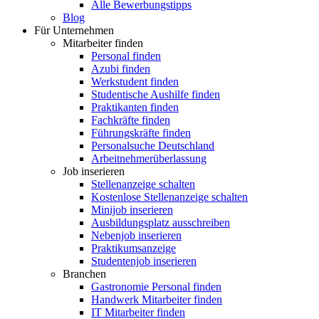
Alle Bewerbungstipps
Blog
Für Unternehmen
Mitarbeiter finden
Personal finden
Azubi finden
Werkstudent finden
Studentische Aushilfe finden
Praktikanten finden
Fachkräfte finden
Führungskräfte finden
Personalsuche Deutschland
Arbeitnehmerüberlassung
Job inserieren
Stellenanzeige schalten
Kostenlose Stellenanzeige schalten
Minijob inserieren
Ausbildungsplatz ausschreiben
Nebenjob inserieren
Praktikumsanzeige
Studentenjob inserieren
Branchen
Gastronomie Personal finden
Handwerk Mitarbeiter finden
IT Mitarbeiter finden