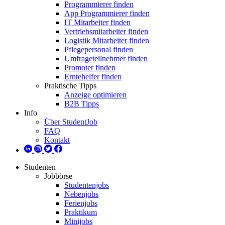
Programmierer finden
App Programmierer finden
IT Mitarbeiter finden
Vertriebsmitarbeiter finden
Logistik Mitarbeiter finden
Pflegepersonal finden
Umfrageteilnehmer finden
Promoter finden
Erntehelfer finden
Praktische Tipps
Anzeige optimieren
B2B Tipps
Info
Über StudentJob
FAQ
Kontakt
Studenten
Jobbörse
Studentenjobs
Nebenjobs
Ferienjobs
Praktikum
Minijobs