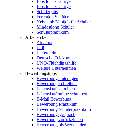
Jobs für 17 Jährige
Jobs für 18 Jährige
Schülerjobs
Ferienjob Schüler
Nebenjob/Minijob für Schüler
Mindestlohn Schüler
Schülerpraktikum
Arbeiten bei
Alnatura
Lidl
Lieferando
Deutsche Telekom
UNO-Flüchtlingshilfe
Weitere Unternehmen
Bewerbungstipps
Bewerbungsunterlagen
Bewerbungsschreiben
Lebenslauf schreiben
Lebenslauf online schreiben
E-Mail Bewerbung
Bewerbung Praktikum
Bewerbung Schülerpraktikum
Bewerbungsgespräch
Bewerbung zurückziehen
Bewerbung als Werkstudent