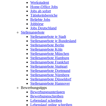
Werkstudent
Home-Office Jobs
Jobs ab sofort
Tätigkeitsbereiche
Beliebte Jobs
Jobbörse
Jobs Deutschland
Stellenangebote
Stellenangebote je Stadt
Stellenangebote je Bundesland
Stellenangebote Berlin
Stellenangebote Köln
Stellenangebote München
Stellenangebote Hamburg
Stellenangebote Frankfurt
Stellenangebote Stuttgart
Stellenangebote Dortmund
Stellenangebote Nürnberg
Stellenangebote Düsseldorf
Stellenangebote Hannover
Bewerbungstipps
Bewerbungsunterlagen
Bewerbungsschreiben
Lebenslauf schreiben
Lebenslauf online schreiben