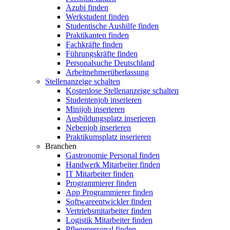
Azubi finden
Werkstudent finden
Studentische Aushilfe finden
Praktikanten finden
Fachkräfte finden
Führungskräfte finden
Personalsuche Deutschland
Arbeitnehmerüberlassung
Stellenanzeige schalten
Kostenlose Stellenanzeige schalten
Studentenjob inserieren
Minijob inserieren
Ausbildungsplatz inserieren
Nebenjob inserieren
Praktikumsplatz inserieren
Branchen
Gastronomie Personal finden
Handwerk Mitarbeiter finden
IT Mitarbeiter finden
Programmierer finden
App Programmierer finden
Softwareentwickler finden
Vertriebsmitarbeiter finden
Logistik Mitarbeiter finden
Pflegepersonal finden