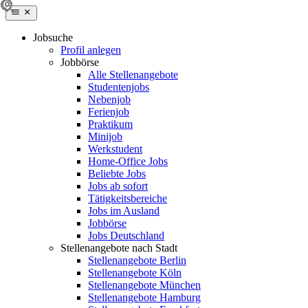
Jobsuche
Profil anlegen
Jobbörse
Alle Stellenangebote
Studentenjobs
Nebenjob
Ferienjob
Praktikum
Minijob
Werkstudent
Home-Office Jobs
Beliebte Jobs
Jobs ab sofort
Tätigkeitsbereiche
Jobs im Ausland
Jobbörse
Jobs Deutschland
Stellenangebote nach Stadt
Stellenangebote Berlin
Stellenangebote Köln
Stellenangebote München
Stellenangebote Hamburg