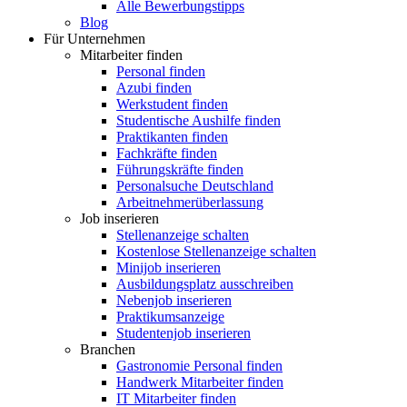
Alle Bewerbungstipps
Blog
Für Unternehmen
Mitarbeiter finden
Personal finden
Azubi finden
Werkstudent finden
Studentische Aushilfe finden
Praktikanten finden
Fachkräfte finden
Führungskräfte finden
Personalsuche Deutschland
Arbeitnehmerüberlassung
Job inserieren
Stellenanzeige schalten
Kostenlose Stellenanzeige schalten
Minijob inserieren
Ausbildungsplatz ausschreiben
Nebenjob inserieren
Praktikumsanzeige
Studentenjob inserieren
Branchen
Gastronomie Personal finden
Handwerk Mitarbeiter finden
IT Mitarbeiter finden