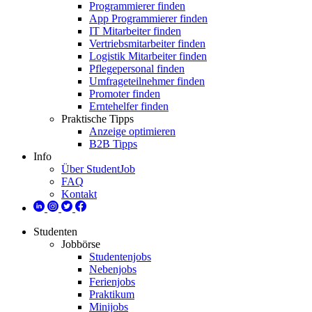
Programmierer finden
App Programmierer finden
IT Mitarbeiter finden
Vertriebsmitarbeiter finden
Logistik Mitarbeiter finden
Pflegepersonal finden
Umfrageteilnehmer finden
Promoter finden
Erntehelfer finden
Praktische Tipps
Anzeige optimieren
B2B Tipps
Info
Über StudentJob
FAQ
Kontakt
Studenten
Jobbörse
Studentenjobs
Nebenjobs
Ferienjobs
Praktikum
Minijobs