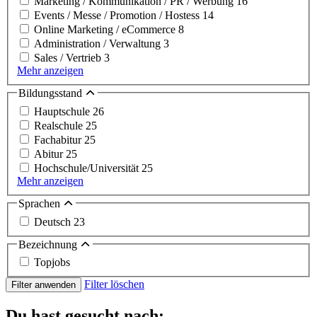
Marketing / Kommunikation / PR / Werbung
16
Events / Messe / Promotion / Hostess
14
Online Marketing / eCommerce
8
Administration / Verwaltung
3
Sales / Vertrieb
3
Mehr anzeigen
Bildungsstand
Hauptschule
26
Realschule
25
Fachabitur
25
Abitur
25
Hochschule/Universität
25
Mehr anzeigen
Sprachen
Deutsch
23
Bezeichnung
Topjobs
Filter löschen
Filter anwenden
Du hast gesucht nach: