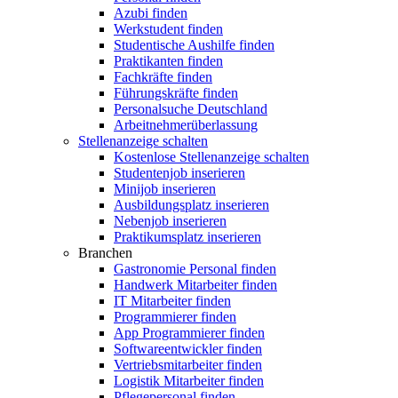
Azubi finden
Werkstudent finden
Studentische Aushilfe finden
Praktikanten finden
Fachkräfte finden
Führungskräfte finden
Personalsuche Deutschland
Arbeitnehmerüberlassung
Stellenanzeige schalten
Kostenlose Stellenanzeige schalten
Studentenjob inserieren
Minijob inserieren
Ausbildungsplatz inserieren
Nebenjob inserieren
Praktikumsplatz inserieren
Branchen
Gastronomie Personal finden
Handwerk Mitarbeiter finden
IT Mitarbeiter finden
Programmierer finden
App Programmierer finden
Softwareentwickler finden
Vertriebsmitarbeiter finden
Logistik Mitarbeiter finden
Pflegepersonal finden