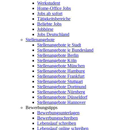
Werkstudent
Home-Office Jobs
Jobs ab sofort
Tätigkeitsbereiche
Beliebte Jobs
Jobbörse
Jobs Deutschland
Stellenangebote
Stellenangebote je Stadt
Stellenangebote je Bundesland
Stellenangebote Berlin
Stellenangebote Köln
Stellenangebote München
Stellenangebote Hamburg
Stellenangebote Frankfurt
Stellenangebote Stuttgart
Stellenangebote Dortmund
Stellenangebote Nürnberg
Stellenangebote Düsseldorf
Stellenangebote Hannover
Bewerbungstipps
Bewerbungsunterlagen
Bewerbungsschreiben
Lebenslauf schreiben
Lebenslauf online schreiben