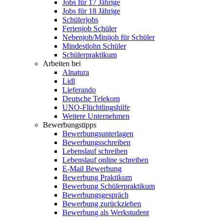
Jobs für 17 Jährige
Jobs für 18 Jährige
Schülerjobs
Ferienjob Schüler
Nebenjob/Minijob für Schüler
Mindestlohn Schüler
Schülerpraktikum
Arbeiten bei
Alnatura
Lidl
Lieferando
Deutsche Telekom
UNO-Flüchtlingshilfe
Weitere Unternehmen
Bewerbungstipps
Bewerbungsunterlagen
Bewerbungsschreiben
Lebenslauf schreiben
Lebenslauf online schreiben
E-Mail Bewerbung
Bewerbung Praktikum
Bewerbung Schülerpraktikum
Bewerbungsgespräch
Bewerbung zurückziehen
Bewerbung als Werkstudent