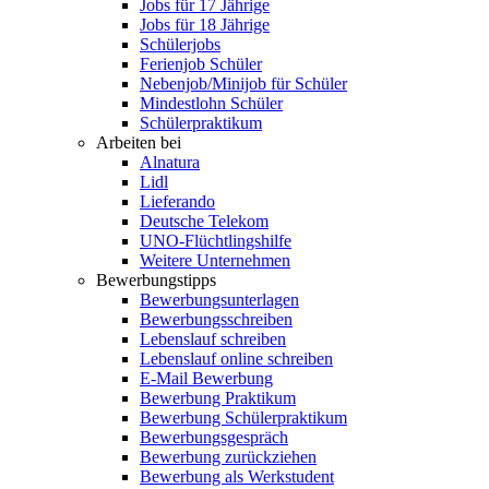
Jobs für 17 Jährige
Jobs für 18 Jährige
Schülerjobs
Ferienjob Schüler
Nebenjob/Minijob für Schüler
Mindestlohn Schüler
Schülerpraktikum
Arbeiten bei
Alnatura
Lidl
Lieferando
Deutsche Telekom
UNO-Flüchtlingshilfe
Weitere Unternehmen
Bewerbungstipps
Bewerbungsunterlagen
Bewerbungsschreiben
Lebenslauf schreiben
Lebenslauf online schreiben
E-Mail Bewerbung
Bewerbung Praktikum
Bewerbung Schülerpraktikum
Bewerbungsgespräch
Bewerbung zurückziehen
Bewerbung als Werkstudent