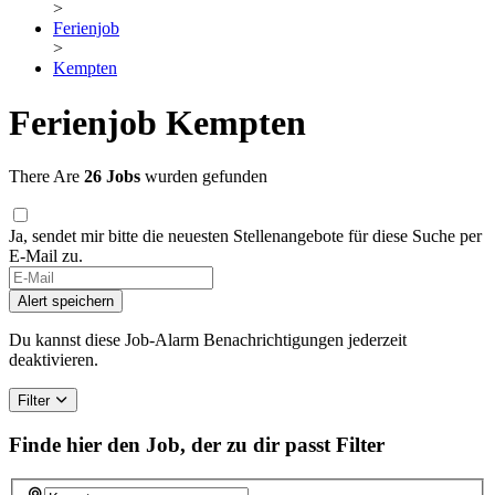
>
Ferienjob
>
Kempten
Ferienjob Kempten
There Are
26 Jobs
wurden gefunden
Ja, sendet mir bitte die neuesten Stellenangebote für diese Suche per
E-Mail zu.
If
you
Alert speichern
are
a
Du kannst diese Job-Alarm Benachrichtigungen jederzeit
human,
deaktivieren.
ignore
this
Filter
field
Finde hier den Job, der zu dir passt
Filter