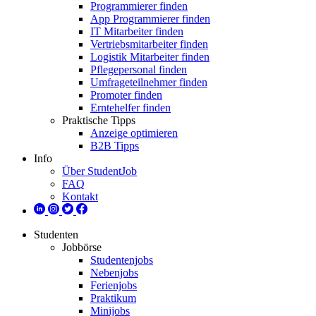
Programmierer finden
App Programmierer finden
IT Mitarbeiter finden
Vertriebsmitarbeiter finden
Logistik Mitarbeiter finden
Pflegepersonal finden
Umfrageteilnehmer finden
Promoter finden
Erntehelfer finden
Praktische Tipps
Anzeige optimieren
B2B Tipps
Info
Über StudentJob
FAQ
Kontakt
Studenten
Jobbörse
Studentenjobs
Nebenjobs
Ferienjobs
Praktikum
Minijobs