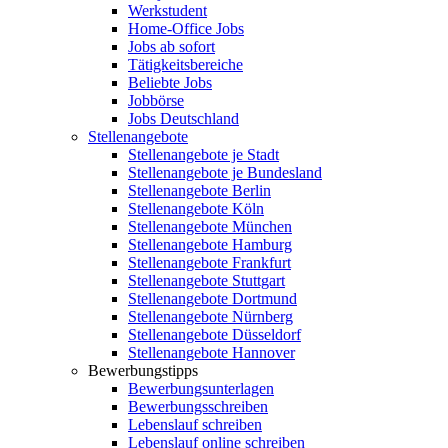
Werkstudent
Home-Office Jobs
Jobs ab sofort
Tätigkeitsbereiche
Beliebte Jobs
Jobbörse
Jobs Deutschland
Stellenangebote
Stellenangebote je Stadt
Stellenangebote je Bundesland
Stellenangebote Berlin
Stellenangebote Köln
Stellenangebote München
Stellenangebote Hamburg
Stellenangebote Frankfurt
Stellenangebote Stuttgart
Stellenangebote Dortmund
Stellenangebote Nürnberg
Stellenangebote Düsseldorf
Stellenangebote Hannover
Bewerbungstipps
Bewerbungsunterlagen
Bewerbungsschreiben
Lebenslauf schreiben
Lebenslauf online schreiben