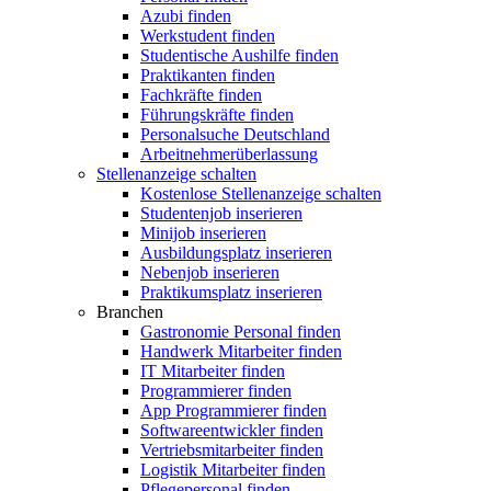
Azubi finden
Werkstudent finden
Studentische Aushilfe finden
Praktikanten finden
Fachkräfte finden
Führungskräfte finden
Personalsuche Deutschland
Arbeitnehmerüberlassung
Stellenanzeige schalten
Kostenlose Stellenanzeige schalten
Studentenjob inserieren
Minijob inserieren
Ausbildungsplatz inserieren
Nebenjob inserieren
Praktikumsplatz inserieren
Branchen
Gastronomie Personal finden
Handwerk Mitarbeiter finden
IT Mitarbeiter finden
Programmierer finden
App Programmierer finden
Softwareentwickler finden
Vertriebsmitarbeiter finden
Logistik Mitarbeiter finden
Pflegepersonal finden