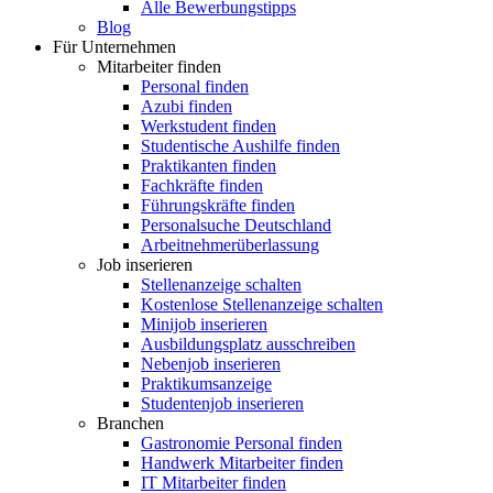
Alle Bewerbungstipps
Blog
Für Unternehmen
Mitarbeiter finden
Personal finden
Azubi finden
Werkstudent finden
Studentische Aushilfe finden
Praktikanten finden
Fachkräfte finden
Führungskräfte finden
Personalsuche Deutschland
Arbeitnehmerüberlassung
Job inserieren
Stellenanzeige schalten
Kostenlose Stellenanzeige schalten
Minijob inserieren
Ausbildungsplatz ausschreiben
Nebenjob inserieren
Praktikumsanzeige
Studentenjob inserieren
Branchen
Gastronomie Personal finden
Handwerk Mitarbeiter finden
IT Mitarbeiter finden