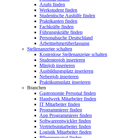
Azubi finden
Werkstudent finden
Studentische Aushilfe finden
Praktikanten finden
Fachkräfte finden
Führungskräfte finden
Personalsuche Deutschland
Arbeitnehmerüberlassung
Stellenanzeige schalten
Kostenlose Stellenanzeige schalten
Studentenjob inserieren
Minijob inserieren
Ausbildungsplatz inserieren
Nebenjob inserieren
Praktikumsplatz inserieren
Branchen
Gastronomie Personal finden
Handwerk Mitarbeiter finden
IT Mitarbeiter finden
Programmierer finden
App Programmierer finden
Softwareentwickler finden
Vertriebsmitarbeiter finden
Logistik Mitarbeiter finden
Pflegepersonal finden