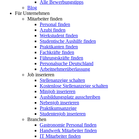
Alle Bewerbungstipps
Blog
Für Unternehmen
Mitarbeiter finden
Personal finden
Azubi finden
Werkstudent finden
Studentische Aushilfe finden
Praktikanten finden
Fachkräfte finden
Führungskräfte finden
Personalsuche Deutschland
Arbeitnehmerüberlassung
Job inserieren
Stellenanzeige schalten
Kostenlose Stellenanzeige schalten
Minijob inserieren
Ausbildungsplatz ausschreiben
Nebenjob inserieren
Praktikumsanzeige
Studentenjob inserieren
Branchen
Gastronomie Personal finden
Handwerk Mitarbeiter finden
IT Mitarbeiter finden