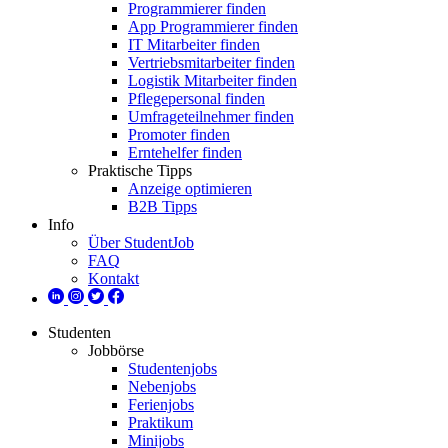
Programmierer finden
App Programmierer finden
IT Mitarbeiter finden
Vertriebsmitarbeiter finden
Logistik Mitarbeiter finden
Pflegepersonal finden
Umfrageteilnehmer finden
Promoter finden
Erntehelfer finden
Praktische Tipps
Anzeige optimieren
B2B Tipps
Info
Über StudentJob
FAQ
Kontakt
Studenten
Jobbörse
Studentenjobs
Nebenjobs
Ferienjobs
Praktikum
Minijobs