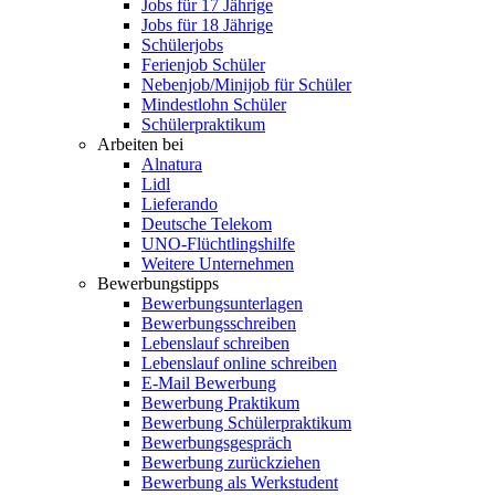
Jobs für 17 Jährige
Jobs für 18 Jährige
Schülerjobs
Ferienjob Schüler
Nebenjob/Minijob für Schüler
Mindestlohn Schüler
Schülerpraktikum
Arbeiten bei
Alnatura
Lidl
Lieferando
Deutsche Telekom
UNO-Flüchtlingshilfe
Weitere Unternehmen
Bewerbungstipps
Bewerbungsunterlagen
Bewerbungsschreiben
Lebenslauf schreiben
Lebenslauf online schreiben
E-Mail Bewerbung
Bewerbung Praktikum
Bewerbung Schülerpraktikum
Bewerbungsgespräch
Bewerbung zurückziehen
Bewerbung als Werkstudent