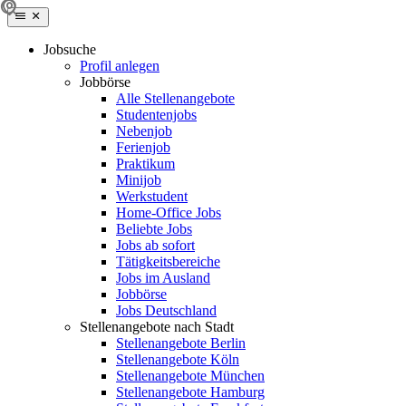
Jobsuche
Profil anlegen
Jobbörse
Alle Stellenangebote
Studentenjobs
Nebenjob
Ferienjob
Praktikum
Minijob
Werkstudent
Home-Office Jobs
Beliebte Jobs
Jobs ab sofort
Tätigkeitsbereiche
Jobs im Ausland
Jobbörse
Jobs Deutschland
Stellenangebote nach Stadt
Stellenangebote Berlin
Stellenangebote Köln
Stellenangebote München
Stellenangebote Hamburg