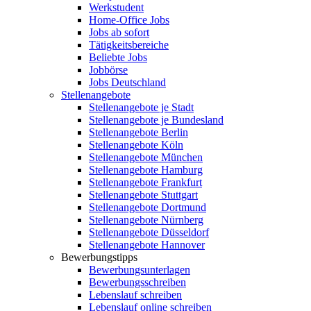
Werkstudent
Home-Office Jobs
Jobs ab sofort
Tätigkeitsbereiche
Beliebte Jobs
Jobbörse
Jobs Deutschland
Stellenangebote
Stellenangebote je Stadt
Stellenangebote je Bundesland
Stellenangebote Berlin
Stellenangebote Köln
Stellenangebote München
Stellenangebote Hamburg
Stellenangebote Frankfurt
Stellenangebote Stuttgart
Stellenangebote Dortmund
Stellenangebote Nürnberg
Stellenangebote Düsseldorf
Stellenangebote Hannover
Bewerbungstipps
Bewerbungsunterlagen
Bewerbungsschreiben
Lebenslauf schreiben
Lebenslauf online schreiben