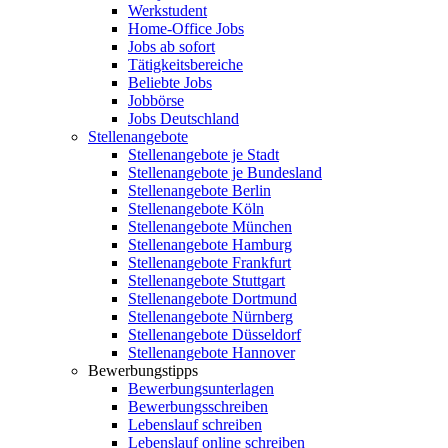
Werkstudent
Home-Office Jobs
Jobs ab sofort
Tätigkeitsbereiche
Beliebte Jobs
Jobbörse
Jobs Deutschland
Stellenangebote
Stellenangebote je Stadt
Stellenangebote je Bundesland
Stellenangebote Berlin
Stellenangebote Köln
Stellenangebote München
Stellenangebote Hamburg
Stellenangebote Frankfurt
Stellenangebote Stuttgart
Stellenangebote Dortmund
Stellenangebote Nürnberg
Stellenangebote Düsseldorf
Stellenangebote Hannover
Bewerbungstipps
Bewerbungsunterlagen
Bewerbungsschreiben
Lebenslauf schreiben
Lebenslauf online schreiben