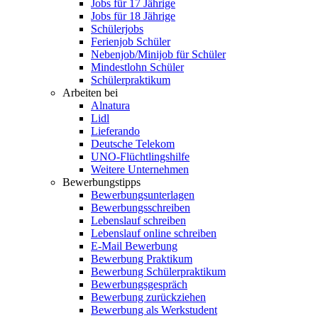
Jobs für 17 Jährige
Jobs für 18 Jährige
Schülerjobs
Ferienjob Schüler
Nebenjob/Minijob für Schüler
Mindestlohn Schüler
Schülerpraktikum
Arbeiten bei
Alnatura
Lidl
Lieferando
Deutsche Telekom
UNO-Flüchtlingshilfe
Weitere Unternehmen
Bewerbungstipps
Bewerbungsunterlagen
Bewerbungsschreiben
Lebenslauf schreiben
Lebenslauf online schreiben
E-Mail Bewerbung
Bewerbung Praktikum
Bewerbung Schülerpraktikum
Bewerbungsgespräch
Bewerbung zurückziehen
Bewerbung als Werkstudent