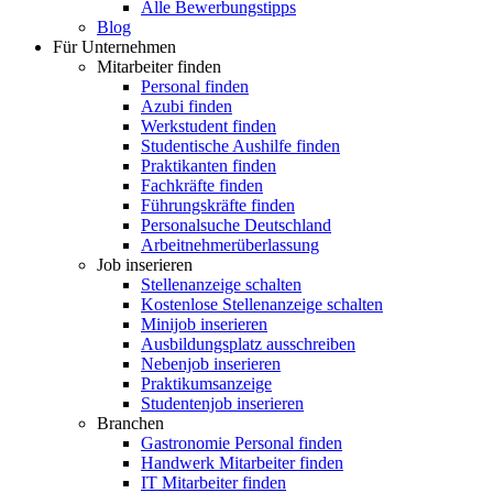
Alle Bewerbungstipps
Blog
Für Unternehmen
Mitarbeiter finden
Personal finden
Azubi finden
Werkstudent finden
Studentische Aushilfe finden
Praktikanten finden
Fachkräfte finden
Führungskräfte finden
Personalsuche Deutschland
Arbeitnehmerüberlassung
Job inserieren
Stellenanzeige schalten
Kostenlose Stellenanzeige schalten
Minijob inserieren
Ausbildungsplatz ausschreiben
Nebenjob inserieren
Praktikumsanzeige
Studentenjob inserieren
Branchen
Gastronomie Personal finden
Handwerk Mitarbeiter finden
IT Mitarbeiter finden