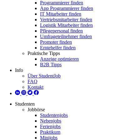
Programmierer finden
App Programmierer finden
IT Mitarbeiter finden
Vertriebsmitarbeiter finden
Logistik Mitarbeiter finden
Pflegepersonal finden
Umfrageteilnehmer finden
Promoter finden
Erntehelfer finden
Praktische Tipps
Anzeige optimieren
B2B Tipps
Info
Über StudentJob
FAQ
Kontakt
Studenten
Jobbörse
Studentenjobs
Nebenjobs
Ferienjobs
Praktikum
Minijobs