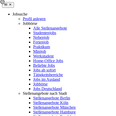
Jobsuche
Profil anlegen
Jobbörse
Alle Stellenangebote
Studentenjobs
Nebenjob
Ferienjob
Praktikum
Minijob
Werkstudent
Home-Office Jobs
Beliebte Jobs
Jobs ab sofort
Tätigkeitsbereiche
Jobs im Ausland
Jobbörse
Jobs Deutschland
Stellenangebote nach Stadt
Stellenangebote Berlin
Stellenangebote Köln
Stellenangebote München
Stellenangebote Hamburg