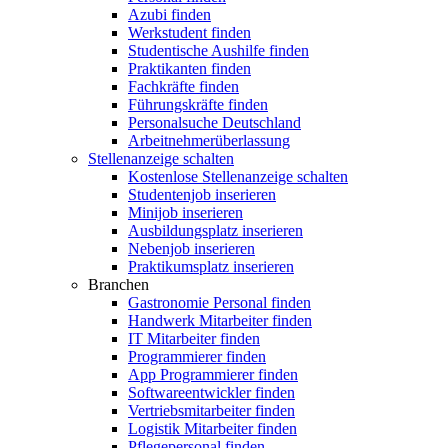
Azubi finden
Werkstudent finden
Studentische Aushilfe finden
Praktikanten finden
Fachkräfte finden
Führungskräfte finden
Personalsuche Deutschland
Arbeitnehmerüberlassung
Stellenanzeige schalten
Kostenlose Stellenanzeige schalten
Studentenjob inserieren
Minijob inserieren
Ausbildungsplatz inserieren
Nebenjob inserieren
Praktikumsplatz inserieren
Branchen
Gastronomie Personal finden
Handwerk Mitarbeiter finden
IT Mitarbeiter finden
Programmierer finden
App Programmierer finden
Softwareentwickler finden
Vertriebsmitarbeiter finden
Logistik Mitarbeiter finden
Pflegepersonal finden